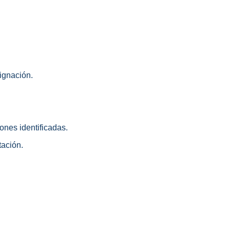
signación.
iones identificadas.
tación.