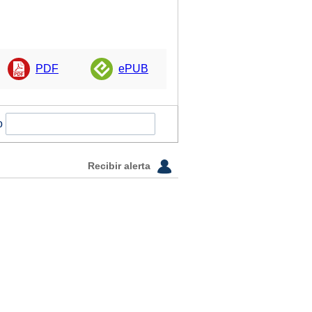
PDF
ePUB
o
Recibir alerta