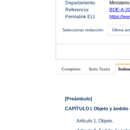
Departamento:
Ministeri
Referencia:
BOE-A-20
Permalink ELI:
https://w
Seleccionar redacción:
Última ac
Completo
Solo Texto
Índic
[Preámbulo]
CAPÍTULO I. Objeto y ámbito 
Artículo 1. Objeto.