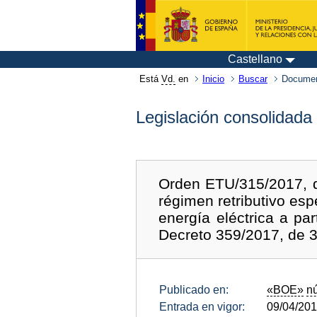
Castellano
Está
Vd.
en
Inicio
Buscar
Documen
Legislación consolidada
Orden ETU/315/2017, de
régimen retributivo es
energía eléctrica a pa
Decreto 359/2017, de 3
Publicado en:
«BOE»
n
Entrada en vigor:
09/04/20