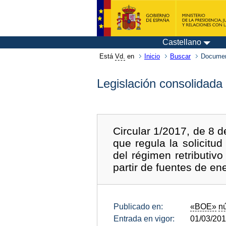
Castellano
Está
Vd.
en
Inicio
Buscar
Documen
Legislación consolidada
Circular 1/2017, de 8 
que regula la solicitu
del régimen retributiv
partir de fuentes de en
Publicado en:
«BOE»
n
Entrada en vigor:
01/03/20