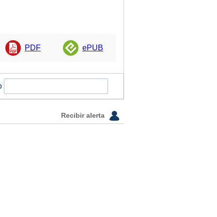
PDF
ePUB
o
Recibir alerta