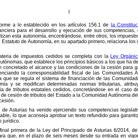
I
forme a lo establecido en los artículos 156.1 de
la Constitu
anciera para el desarrollo y ejecución de sus competencias
izan esta autonomía, encontrándose, entre otros, los impuestos
l Estatuto de Autonomía, en su apartado primero, relaciona los
teria de impuestos cedidos se completa con la
Ley Orgánic
ónomas, que establece los principios básicos a los que ha de a
an concretado el alcance y las condiciones de la cesión para g
otenciando la corresponsabilidad fiscal de las Comunidades
la que se regula el sistema de financiación de las Comuni
mía y se modifican determinadas normas tributarias, atri
a de tributos estatales cedidos, concretándose en el caso d
 de cesión de tributos del Estado a la Comunidad Autónoma del 
cesión.
 de Asturias ha venido ejerciendo sus competencias legislat
able, lo que aconseja aprobar un texto refundido para garantiza
 jurídico.
 final primera de la Ley del Principado de Asturias 6/2014, d
ra que, en el plazo de seis meses desde su entrada en vigor