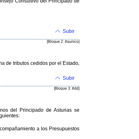
onsejo Consultivo del Principado de
Subir
[Bloque 2: #aunico]
a de tributos cedidos por el Estado,
Subir
[Bloque 3: #dd]
nos del Principado de Asturias se
guientes:
e acompañamiento a los Presupuestos