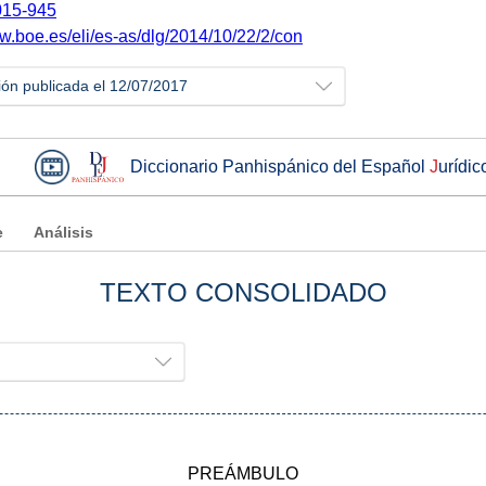
15-945
ww.boe.es/eli/es-as/dlg/2014/10/22/2/con
ión publicada el 12/07/2017
Diccionario Panhispánico del Español
J
urídic
e
Análisis
TEXTO CONSOLIDADO
PREÁMBULO