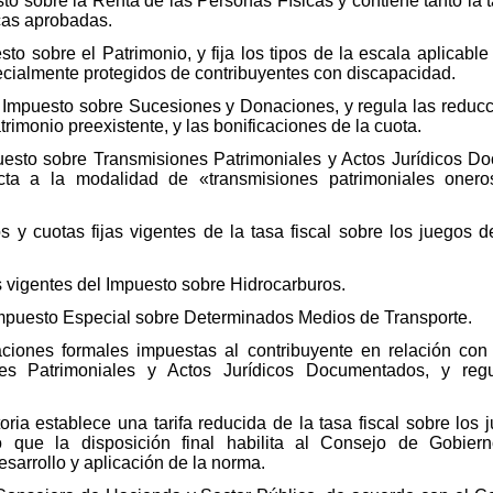
sto sobre la Renta de las Personas Físicas y contiene tanto la
cas aprobadas.
esto sobre el Patrimonio, y fija los tipos de la escala aplicabl
ecialmente protegidos de contribuyentes con discapacidad.
al Impuesto sobre Sucesiones y Donaciones, y regula las reducci
trimonio preexistente, y las bonificaciones de la cuota.
puesto sobre Transmisiones Patrimoniales y Actos Jurídicos D
ta a la modalidad de «transmisiones patrimoniales onero
s y cuotas fijas vigentes de la tasa fiscal sobre los juegos d
os vigentes del Impuesto sobre Hidrocarburos.
el Impuesto Especial sobre Determinados Medios de Transporte.
ligaciones formales impuestas al contribuyente en relación c
s Patrimoniales y Actos Jurídicos Documentados, y regu
itoria establece una tarifa reducida de la tasa fiscal sobre los
 que la disposición final habilita al Consejo de Gobiern
sarrollo y aplicación de la norma.