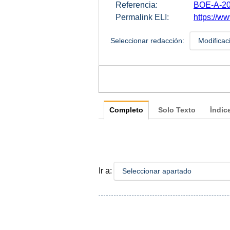
Referencia:
BOE-A-20
Permalink ELI:
https://w
Seleccionar redacción:
Modificac
Completo
Solo Texto
Índic
Ir a:
Seleccionar apartado