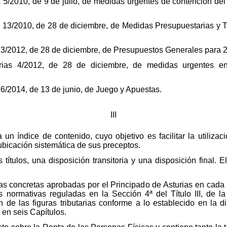
 5/2010, de 9 de julio, de medidas urgentes de contención del g
s 13/2010, de 28 de diciembre, de Medidas Presupuestarias y 
s 3/2012, de 28 de diciembre, de Presupuestos Generales para 
ias 4/2012, de 28 de diciembre, de medidas urgentes en m
 6/2014, de 13 de junio, de Juego y Apuestas.
III
 un índice de contenido, cuyo objetivo es facilitar la utilizac
ubicación sistemática de sus preceptos.
 títulos, una disposición transitoria y una disposición final. El
idas concretas aprobadas por el Principado de Asturias en cada 
normativas reguladas en la Sección 4ª del Título III, de l
 de las figuras tributarias conforme a lo establecido en la di
 en seis Capítulos.