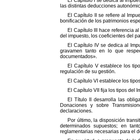
El Capítulo I se dedica al Impue
las distintas deducciones autonómi
El Capítulo II se refiere al Impu
bonificación de los patrimonios esp
El Capítulo III hace referencia 
del impuesto, los coeficientes del pa
El Capítulo IV se dedica al Im
gravamen tanto en lo que respec
documentados».
El Capítulo V establece los tipo
regulación de su gestión.
El Capítulo VI establece los tip
El Capítulo VII fija los tipos d
El Título II desarrolla las ob
Donaciones y sobre Transmisione
declaraciones.
Por último, la disposición trans
determinados supuestos; en tanto
reglamentarias necesarias para el de