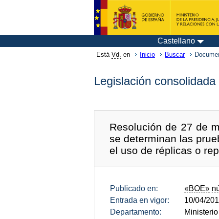
Castellano
Está
Vd.
en
Inicio
Buscar
Documen
Legislación consolidada
Resolución de 27 de ma
se determinan las prue
el uso de réplicas o r
Publicado en:
«BOE»
n
Entrada en vigor:
10/04/20
Departamento:
Ministerio 