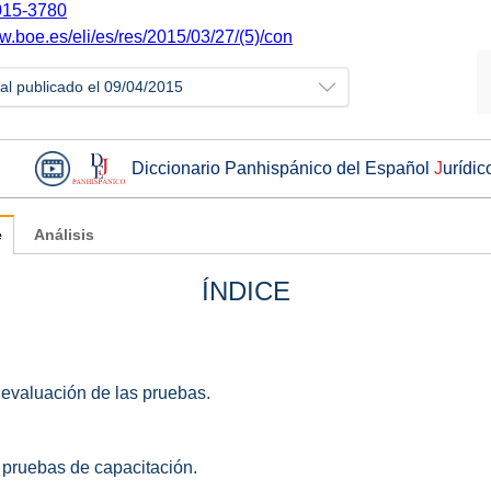
15-3780
w.boe.es/eli/es/res/2015/03/27/(5)/con
ial publicado el 09/04/2015
Diccionario Panhispánico del Español
J
urídic
e
Análisis
ÍNDICE
 evaluación de las pruebas.
 pruebas de capacitación.