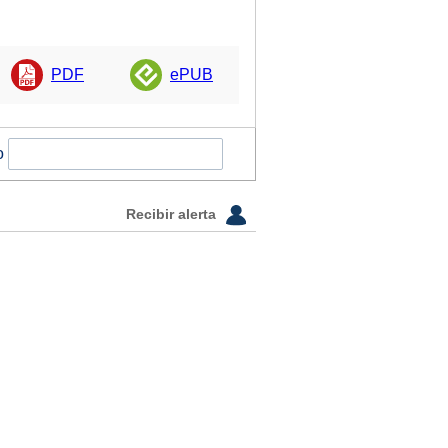
PDF
ePUB
o
Recibir alerta