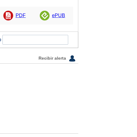
PDF
ePUB
o
Recibir alerta