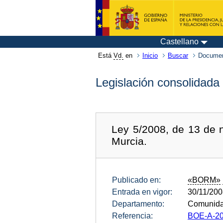
Castellano
Está
Vd.
en
Inicio
Buscar
Documen
Legislación consolidada
Ley 5/2008, de 13 de 
Murcia.
Publicado en:
«BORM»
Entrada en vigor:
30/11/20
Departamento:
Comunida
Referencia:
BOE-A-20