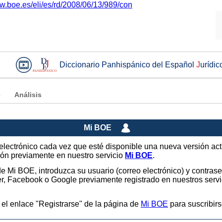
ww.boe.es/eli/es/rd/2008/06/13/989/con
Diccionario Panhispánico del Español
J
urídic
e
Análisis
Mi BOE
o electrónico cada vez que esté disponible una nueva versión ac
sión previamente en nuestro servicio
Mi BOE
.
 de Mi BOE, introduzca su usuario (correo electrónico) y contras
tter, Facebook o Google previamente registrado en nuestros ser
 el enlace "Registrarse" de la página de
Mi BOE
para suscribirs