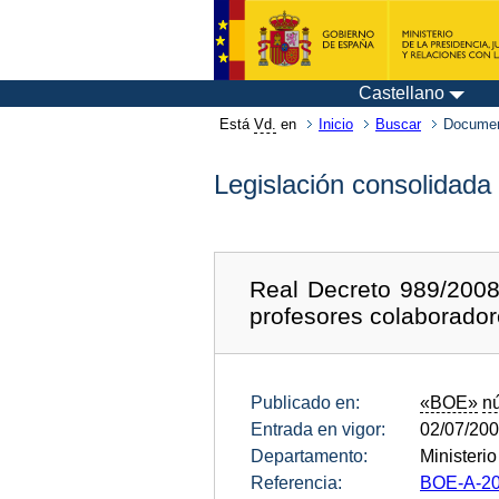
Castellano
Está
Vd.
en
Inicio
Buscar
Documen
Legislación consolidada
Real Decreto 989/2008,
profesores colaborador
Publicado en:
«BOE»
n
Entrada en vigor:
02/07/20
Departamento:
Ministeri
Referencia:
BOE-A-20