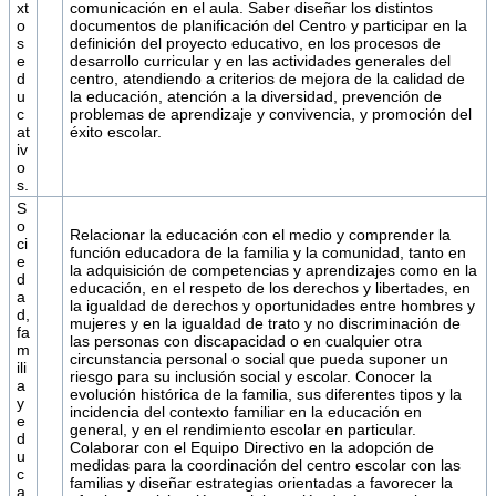
xt
comunicación en el aula. Saber diseñar los distintos
o
documentos de planificación del Centro y participar en la
s
definición del proyecto educativo, en los procesos de
e
desarrollo curricular y en las actividades generales del
d
centro, atendiendo a criterios de mejora de la calidad de
u
la educación, atención a la diversidad, prevención de
c
problemas de aprendizaje y convivencia, y promoción del
at
éxito escolar.
iv
o
s.
S
o
Relacionar la educación con el medio y comprender la
ci
función educadora de la familia y la comunidad, tanto en
e
la adquisición de competencias y aprendizajes como en la
d
educación, en el respeto de los derechos y libertades, en
a
la igualdad de derechos y oportunidades entre hombres y
d,
mujeres y en la igualdad de trato y no discriminación de
fa
las personas con discapacidad o en cualquier otra
m
circunstancia personal o social que pueda suponer un
ili
riesgo para su inclusión social y escolar. Conocer la
a
evolución histórica de la familia, sus diferentes tipos y la
y
incidencia del contexto familiar en la educación en
e
general, y en el rendimiento escolar en particular.
d
Colaborar con el Equipo Directivo en la adopción de
u
medidas para la coordinación del centro escolar con las
c
familias y diseñar estrategias orientadas a favorecer la
a