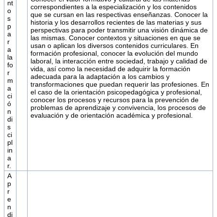
nt
correspondientes a la especialización y los contenidos
o
que se cursan en las respectivas enseñanzas. Conocer la
s
historia y los desarrollos recientes de las materias y sus
p
perspectivas para poder transmitir una visión dinámica de
a
las mismas. Conocer contextos y situaciones en que se
r
usan o aplican los diversos contenidos curriculares. En
a
formación profesional, conocer la evolución del mundo
la
laboral, la interacción entre sociedad, trabajo y calidad de
fo
vida, así como la necesidad de adquirir la formación
r
adecuada para la adaptación a los cambios y
m
transformaciones que puedan requerir las profesiones. En
a
el caso de la orientación psicopedagógica y profesional,
ci
conocer los procesos y recursos para la prevención de
ó
problemas de aprendizaje y convivencia, los procesos de
n
evaluación y de orientación académica y profesional.
di
s
ci
pl
in
a
r.
A
p
r
e
n
di