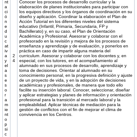
nt
Conocer los procesos de desarrollo curricular y la
a
elaboración de planes institucionales para participar con
ci
los equipos directivos y los órganos de coordinación en su
ó
diseño y aplicación. Coordinar la elaboración el Plan de
n
Acción Tutorial en los diferentes niveles del sistema
e
educativo (Infantil, Primaria, Secundaria, FP y
d
Bachillerato) y, en su caso, el Plan de Orientación
u
Académica y Profesional. Asesorar y colaborar con el
c
profesorado en la revisión y mejora de los procesos de
at
enseñanza y aprendizaje y de evaluación, y ponerlos en
iv
práctica en caso de impartir alguna materia del
a
2
curriculum. Asesorar y colaborar con los docentes y, en
y
4
especial, con los tutores, en el acompañamiento al
el
alumnado en sus procesos de desarrollo, aprendizaje y
a
toma de decisiones. Orientar al alumnado en su
s
conocimiento personal, en la progresiva definición y ajuste
e
de un proyecto de vida, y en la adopción de decisiones
s
académicas y profesionales, de manera que todo ello
o
facilite su inserción laboral. Conocer, seleccionar, diseñar
r
y aplicar estrategias y planes de información y orientación
a
profesional para la transición al mercado laboral y la
m
empleabilidad. Aplicar técnicas de mediación para la
ie
gestión de conflictos con el fin de mejorar el clima de
nt
convivencia en los Centros.
o
p
si
c