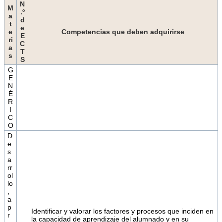
N
M
.º
a
d
t
e
e
Competencias que deben adquirirse
E
ri
C
a
T
s
S
G
E
N
É
R
I
C
O
D
e
s
a
rr
ol
lo
,
a
p
Identificar y valorar los factores y procesos que inciden en
r
la capacidad de aprendizaje del alumnado y en su