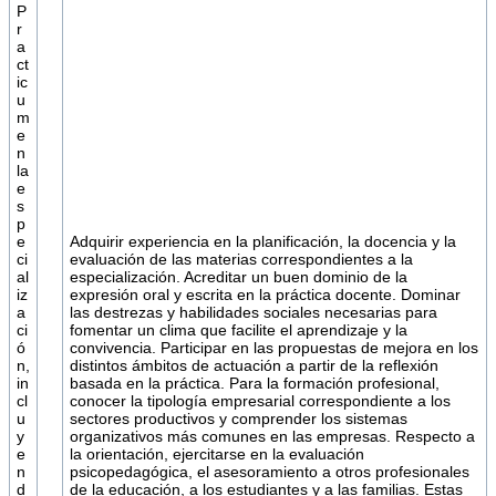
P
r
a
ct
ic
u
m
e
n
la
e
s
p
e
Adquirir experiencia en la planificación, la docencia y la
ci
evaluación de las materias correspondientes a la
al
especialización. Acreditar un buen dominio de la
iz
expresión oral y escrita en la práctica docente. Dominar
a
las destrezas y habilidades sociales necesarias para
ci
fomentar un clima que facilite el aprendizaje y la
ó
convivencia. Participar en las propuestas de mejora en los
n,
distintos ámbitos de actuación a partir de la reflexión
in
basada en la práctica. Para la formación profesional,
cl
conocer la tipología empresarial correspondiente a los
u
sectores productivos y comprender los sistemas
y
organizativos más comunes en las empresas. Respecto a
e
la orientación, ejercitarse en la evaluación
n
psicopedagógica, el asesoramiento a otros profesionales
d
de la educación, a los estudiantes y a las familias. Estas