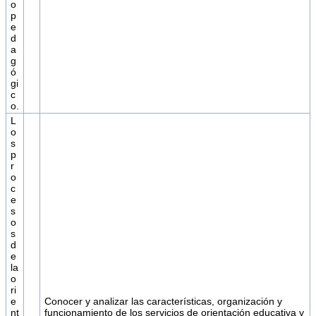
o
p
e
d
a
g
ó
gi
c
o.
L
o
s
p
r
o
c
e
s
o
s
d
e
la
o
ri
e
Conocer y analizar las características, organización y
nt
funcionamiento de los servicios de orientación educativa y