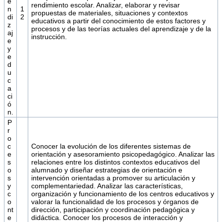
e
rendimiento escolar. Analizar, elaborar y revisar
n
1
propuestas de materiales, situaciones y contextos
di
2
educativos a partir del conocimiento de estos factores y
z
procesos y de las teorías actuales del aprendizaje y de la
aj
instrucción.
e
y
e
d
u
c
a
ci
ó
n.
P
r
o
c
Conocer la evolución de los diferentes sistemas de
e
orientación y asesoramiento psicopedagógico. Analizar las
s
relaciones entre los distintos contextos educativos del
o
alumnado y diseñar estrategias de orientación e
s
intervención orientadas a promover su articulación y
y
complementariedad. Analizar las características,
c
organización y funcionamiento de los centros educativos y
o
valorar la funcionalidad de los procesos y órganos de
nt
dirección, participación y coordinación pedagógica y
e
didáctica. Conocer los procesos de interacción y