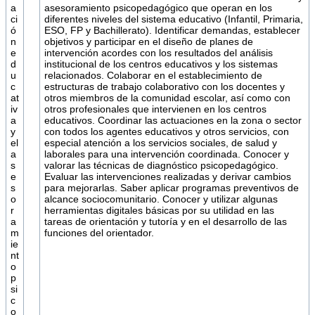
a
asesoramiento psicopedagógico que operan en los
ci
diferentes niveles del sistema educativo (Infantil, Primaria,
ó
ESO, FP y Bachillerato). Identificar demandas, establecer
n
objetivos y participar en el diseño de planes de
e
intervención acordes con los resultados del análisis
d
institucional de los centros educativos y los sistemas
u
relacionados. Colaborar en el establecimiento de
c
estructuras de trabajo colaborativo con los docentes y
at
otros miembros de la comunidad escolar, así como con
iv
otros profesionales que intervienen en los centros
a
educativos. Coordinar las actuaciones en la zona o sector
y
con todos los agentes educativos y otros servicios, con
el
especial atención a los servicios sociales, de salud y
a
laborales para una intervención coordinada. Conocer y
s
valorar las técnicas de diagnóstico psicopedagógico.
e
Evaluar las intervenciones realizadas y derivar cambios
s
para mejorarlas. Saber aplicar programas preventivos de
o
alcance sociocomunitario. Conocer y utilizar algunas
r
herramientas digitales básicas por su utilidad en las
a
tareas de orientación y tutoría y en el desarrollo de las
m
funciones del orientador.
ie
nt
o
p
si
c
o