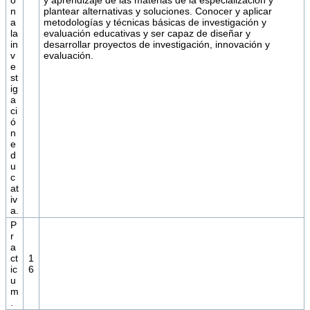
n
plantear alternativas y soluciones. Conocer y aplicar
a
metodologías y técnicas básicas de investigación y
la
evaluación educativas y ser capaz de diseñar y
in
desarrollar proyectos de investigación, innovación y
v
evaluación.
e
st
ig
a
ci
ó
n
e
d
u
c
at
iv
a.
P
r
a
ct
1
ic
6
u
m
.