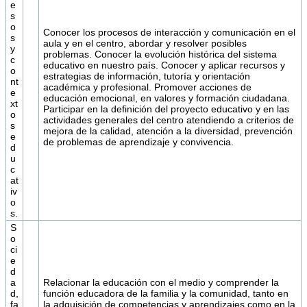
e
s
o
Conocer los procesos de interacción y comunicación en el
s
aula y en el centro, abordar y resolver posibles
y
problemas. Conocer la evolución histórica del sistema
c
educativo en nuestro país. Conocer y aplicar recursos y
o
estrategias de información, tutoría y orientación
nt
académica y profesional. Promover acciones de
e
educación emocional, en valores y formación ciudadana.
xt
Participar en la definición del proyecto educativo y en las
o
actividades generales del centro atendiendo a criterios de
s
mejora de la calidad, atención a la diversidad, prevención
e
de problemas de aprendizaje y convivencia.
d
u
c
at
iv
o
s.
S
o
ci
e
d
a
Relacionar la educación con el medio y comprender la
d,
función educadora de la familia y la comunidad, tanto en
fa
la adquisición de competencias y aprendizajes como en la