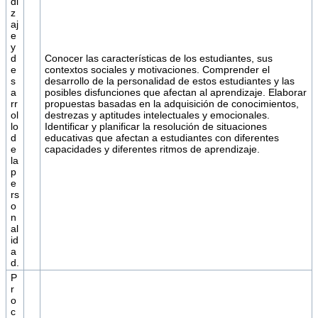
di
z
aj
e
y
d
Conocer las características de los estudiantes, sus
e
contextos sociales y motivaciones. Comprender el
s
desarrollo de la personalidad de estos estudiantes y las
a
posibles disfunciones que afectan al aprendizaje. Elaborar
rr
propuestas basadas en la adquisición de conocimientos,
ol
destrezas y aptitudes intelectuales y emocionales.
lo
Identificar y planificar la resolución de situaciones
d
educativas que afectan a estudiantes con diferentes
e
capacidades y diferentes ritmos de aprendizaje.
la
p
e
rs
o
n
al
id
a
d.
P
r
o
c