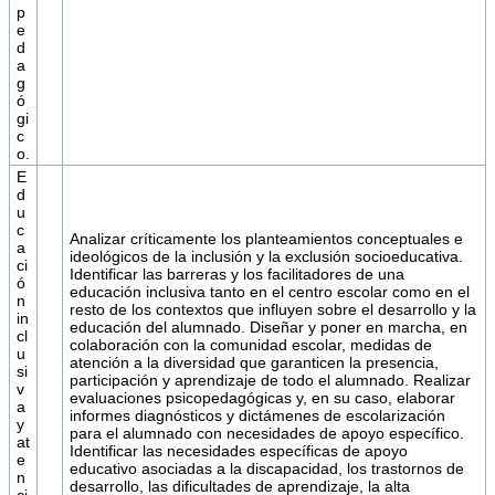
p
e
d
a
g
ó
gi
c
o.
E
d
u
c
Analizar críticamente los planteamientos conceptuales e
a
ideológicos de la inclusión y la exclusión socioeducativa.
ci
Identificar las barreras y los facilitadores de una
ó
educación inclusiva tanto en el centro escolar como en el
n
resto de los contextos que influyen sobre el desarrollo y la
in
educación del alumnado. Diseñar y poner en marcha, en
cl
colaboración con la comunidad escolar, medidas de
u
atención a la diversidad que garanticen la presencia,
si
participación y aprendizaje de todo el alumnado. Realizar
v
evaluaciones psicopedagógicas y, en su caso, elaborar
a
informes diagnósticos y dictámenes de escolarización
y
para el alumnado con necesidades de apoyo específico.
at
Identificar las necesidades específicas de apoyo
e
educativo asociadas a la discapacidad, los trastornos de
n
desarrollo, las dificultades de aprendizaje, la alta
ci