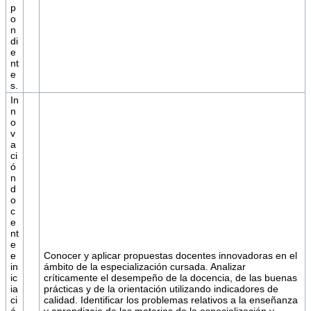
p
o
n
di
e
nt
e
s.
In
n
o
v
a
ci
ó
n
d
o
c
e
nt
e
e
Conocer y aplicar propuestas docentes innovadoras en el
in
ámbito de la especialización cursada. Analizar
ic
críticamente el desempeño de la docencia, de las buenas
ia
prácticas y de la orientación utilizando indicadores de
ci
calidad. Identificar los problemas relativos a la enseñanza
ó
y aprendizaje de las materias de la especialización y