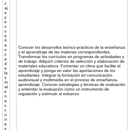
z
aj
e
y
e
n
s
e
ñ
a
Conocer los desarrollos teórico-prácticos de la enseñanza
n
y el aprendizaje de las materias correspondientes.
z
Transformar los currículos en programas de actividades y
a
de trabajo. Adquirir criterios de selección y elaboración de
d
materiales educativos. Fomentar un clima que facilite el
e
aprendizaje y ponga en valor las aportaciones de los
la
estudiantes. Integrar la formación en comunicación
s
audiovisual y multimedia en el proceso de enseñanza-
m
aprendizaje. Conocer estrategias y técnicas de evaluación
at
y entender la evaluación como un instrumento de
e
regulación y estímulo al esfuerzo.
ri
a
s
c
o
rr
e
s