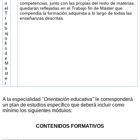
o
competencias, junto con las propias del resto de materias,
el
quedarán reflejadas en el Trabajo fin de Máster que
T
compendia la formación adquirida a lo largo de todas las
r
enseñanzas descritas.
a
b
aj
o
fi
n
d
e
M
á
st
e
r.
A la especialidad ''
Orientación educativa''
le corresponderá
un plan de estudios específico que deberá incluir como
mínimo los siguientes módulos:
CONTENIDOS FORMATIVOS