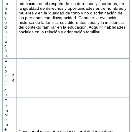
m
educación en el respeto de los derechos y libertades, en
ili
la igualdad de derechos y oportunidades entre hombres y
a
mujeres y en la igualdad de trato y no discriminación de
y
las personas con discapacidad. Conocer la evolución
e
histórica de la familia, sus diferentes tipos y la incidencia
d
del contexto familiar en la educación. Adquirir habilidades
u
sociales en la relación y orientación familiar.
c
a
ci
ó
n.
E
s
p
e
2
cí
4
fi
c
o.
C
o
m
pl
e
m
e
Conocer el valor formativo y cultural de las materias