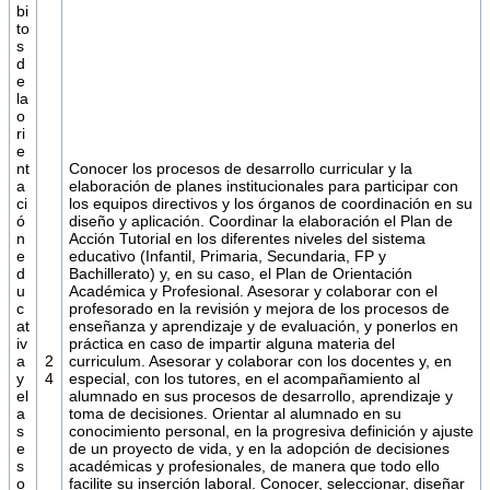
bi
to
s
d
e
la
o
ri
e
nt
Conocer los procesos de desarrollo curricular y la
a
elaboración de planes institucionales para participar con
ci
los equipos directivos y los órganos de coordinación en su
ó
diseño y aplicación. Coordinar la elaboración el Plan de
n
Acción Tutorial en los diferentes niveles del sistema
e
educativo (Infantil, Primaria, Secundaria, FP y
d
Bachillerato) y, en su caso, el Plan de Orientación
u
Académica y Profesional. Asesorar y colaborar con el
c
profesorado en la revisión y mejora de los procesos de
at
enseñanza y aprendizaje y de evaluación, y ponerlos en
iv
práctica en caso de impartir alguna materia del
a
2
curriculum. Asesorar y colaborar con los docentes y, en
y
4
especial, con los tutores, en el acompañamiento al
el
alumnado en sus procesos de desarrollo, aprendizaje y
a
toma de decisiones. Orientar al alumnado en su
s
conocimiento personal, en la progresiva definición y ajuste
e
de un proyecto de vida, y en la adopción de decisiones
s
académicas y profesionales, de manera que todo ello
o
facilite su inserción laboral. Conocer, seleccionar, diseñar