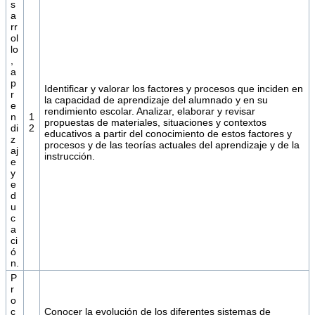
s
a
rr
ol
lo
,
a
p
Identificar y valorar los factores y procesos que inciden en
r
la capacidad de aprendizaje del alumnado y en su
e
rendimiento escolar. Analizar, elaborar y revisar
n
1
propuestas de materiales, situaciones y contextos
di
2
educativos a partir del conocimiento de estos factores y
z
procesos y de las teorías actuales del aprendizaje y de la
aj
instrucción.
e
y
e
d
u
c
a
ci
ó
n.
P
r
o
c
Conocer la evolución de los diferentes sistemas de