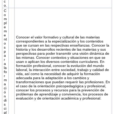
c
o.
C
o
m
pl
e
m
e
Conocer el valor formativo y cultural de las materias
nt
correspondientes a la especialización y los contenidos
o
que se cursan en las respectivas enseñanzas. Conocer la
s
historia y los desarrollos recientes de las materias y sus
p
perspectivas para poder transmitir una visión dinámica de
a
las mismas. Conocer contextos y situaciones en que se
r
usan o aplican los diversos contenidos curriculares. En
a
formación profesional, conocer la evolución del mundo
la
laboral, la interacción entre sociedad, trabajo y calidad de
fo
vida, así como la necesidad de adquirir la formación
r
adecuada para la adaptación a los cambios y
m
transformaciones que puedan requerir las profesiones. En
a
el caso de la orientación psicopedagógica y profesional,
ci
conocer los procesos y recursos para la prevención de
ó
problemas de aprendizaje y convivencia, los procesos de
n
evaluación y de orientación académica y profesional.
di
s
ci
pl