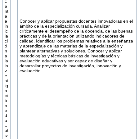
c
e
nt
e
e
Conocer y aplicar propuestas docentes innovadoras en el
in
ámbito de la especialización cursada. Analizar
ic
críticamente el desempeño de la docencia, de las buenas
ia
prácticas y de la orientación utilizando indicadores de
ci
calidad. Identificar los problemas relativos a la enseñanza
ó
y aprendizaje de las materias de la especialización y
n
plantear alternativas y soluciones. Conocer y aplicar
a
metodologías y técnicas básicas de investigación y
la
evaluación educativas y ser capaz de diseñar y
in
desarrollar proyectos de investigación, innovación y
v
evaluación.
e
st
ig
a
ci
ó
n
e
d
u
c
at
iv