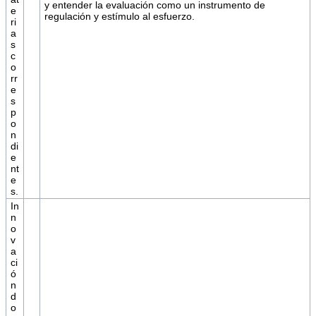
y entender la evaluación como un instrumento de
e
regulación y estímulo al esfuerzo.
ri
a
s
c
o
rr
e
s
p
o
n
di
e
nt
e
s.
In
n
o
v
a
ci
ó
n
d
o