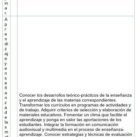
in
a
r.
A
p
r
e
n
di
z
aj
e
y
e
n
s
e
ñ
a
Conocer los desarrollos teórico-prácticos de la enseñanza
n
y el aprendizaje de las materias correspondientes.
z
Transformar los currículos en programas de actividades y
a
de trabajo. Adquirir criterios de selección y elaboración de
d
materiales educativos. Fomentar un clima que facilite el
e
aprendizaje y ponga en valor las aportaciones de los
la
estudiantes. Integrar la formación en comunicación
s
audiovisual y multimedia en el proceso de enseñanza-
m
aprendizaje. Conocer estrategias y técnicas de evaluación
at