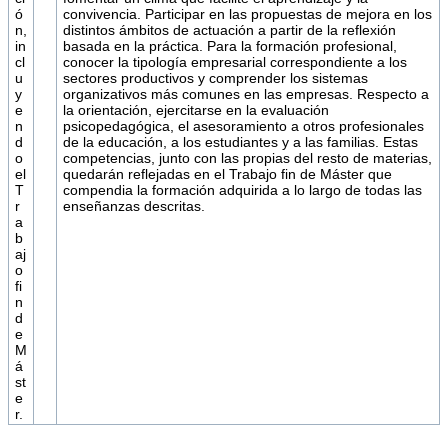
ó
convivencia. Participar en las propuestas de mejora en los
n,
distintos ámbitos de actuación a partir de la reflexión
in
basada en la práctica. Para la formación profesional,
cl
conocer la tipología empresarial correspondiente a los
u
sectores productivos y comprender los sistemas
y
organizativos más comunes en las empresas. Respecto a
e
la orientación, ejercitarse en la evaluación
n
psicopedagógica, el asesoramiento a otros profesionales
d
de la educación, a los estudiantes y a las familias. Estas
o
competencias, junto con las propias del resto de materias,
el
quedarán reflejadas en el Trabajo fin de Máster que
T
compendia la formación adquirida a lo largo de todas las
r
enseñanzas descritas.
a
b
aj
o
fi
n
d
e
M
á
st
e
r.