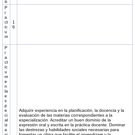
a.
P
r
a
ct
1
ic
6
u
m
.
P
r
a
ct
ic
u
m
e
n
la
e
s
p
e
Adquirir experiencia en la planificación, la docencia y la
ci
evaluación de las materias correspondientes a la
al
especialización. Acreditar un buen dominio de la
iz
expresión oral y escrita en la práctica docente. Dominar
a
las destrezas y habilidades sociales necesarias para
ci
fomentar un clima que facilite el aprendizaje y la