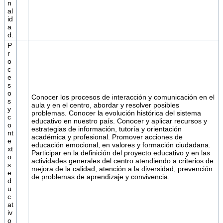
n
al
id
a
d.
P
r
o
c
e
s
o
Conocer los procesos de interacción y comunicación en el
s
aula y en el centro, abordar y resolver posibles
y
problemas. Conocer la evolución histórica del sistema
c
educativo en nuestro país. Conocer y aplicar recursos y
o
estrategias de información, tutoría y orientación
nt
académica y profesional. Promover acciones de
e
educación emocional, en valores y formación ciudadana.
xt
Participar en la definición del proyecto educativo y en las
o
actividades generales del centro atendiendo a criterios de
s
mejora de la calidad, atención a la diversidad, prevención
e
de problemas de aprendizaje y convivencia.
d
u
c
at
iv
o