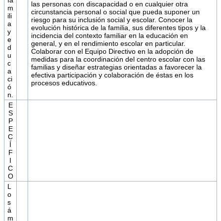
fa
las personas con discapacidad o en cualquier otra
m
circunstancia personal o social que pueda suponer un
ili
riesgo para su inclusión social y escolar. Conocer la
a
evolución histórica de la familia, sus diferentes tipos y la
y
incidencia del contexto familiar en la educación en
e
general, y en el rendimiento escolar en particular.
d
Colaborar con el Equipo Directivo en la adopción de
u
medidas para la coordinación del centro escolar con las
c
familias y diseñar estrategias orientadas a favorecer la
a
efectiva participación y colaboración de éstas en los
ci
procesos educativos.
ó
n.
E
S
P
E
C
Í
F
I
C
O
L
o
s
á
m