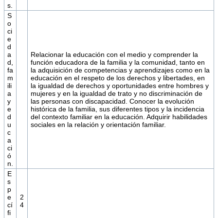
s.
S
o
ci
e
d
a
Relacionar la educación con el medio y comprender la
d,
función educadora de la familia y la comunidad, tanto en
fa
la adquisición de competencias y aprendizajes como en la
m
educación en el respeto de los derechos y libertades, en
ili
la igualdad de derechos y oportunidades entre hombres y
a
mujeres y en la igualdad de trato y no discriminación de
y
las personas con discapacidad. Conocer la evolución
e
histórica de la familia, sus diferentes tipos y la incidencia
d
del contexto familiar en la educación. Adquirir habilidades
u
sociales en la relación y orientación familiar.
c
a
ci
ó
n.
E
s
p
e
2
cí
4
fi