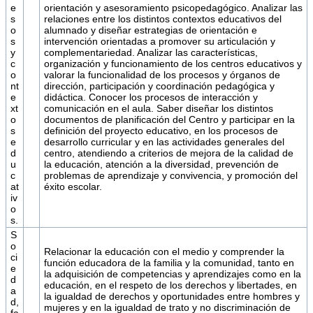
e
orientación y asesoramiento psicopedagógico. Analizar las
s
relaciones entre los distintos contextos educativos del
o
alumnado y diseñar estrategias de orientación e
s
intervención orientadas a promover su articulación y
y
complementariedad. Analizar las características,
c
organización y funcionamiento de los centros educativos y
o
valorar la funcionalidad de los procesos y órganos de
nt
dirección, participación y coordinación pedagógica y
e
didáctica. Conocer los procesos de interacción y
xt
comunicación en el aula. Saber diseñar los distintos
o
documentos de planificación del Centro y participar en la
s
definición del proyecto educativo, en los procesos de
e
desarrollo curricular y en las actividades generales del
d
centro, atendiendo a criterios de mejora de la calidad de
u
la educación, atención a la diversidad, prevención de
c
problemas de aprendizaje y convivencia, y promoción del
at
éxito escolar.
iv
o
s.
S
o
Relacionar la educación con el medio y comprender la
ci
función educadora de la familia y la comunidad, tanto en
e
la adquisición de competencias y aprendizajes como en la
d
educación, en el respeto de los derechos y libertades, en
a
la igualdad de derechos y oportunidades entre hombres y
d,
mujeres y en la igualdad de trato y no discriminación de