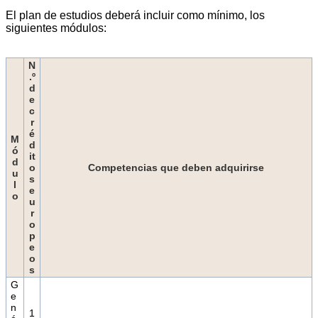
El plan de estudios deberá incluir como mínimo, los
siguientes módulos:
N
.º
d
e
c
r
é
M
d
ó
it
d
o
Competencias que deben adquirirse
u
s
l
e
o
u
r
o
p
e
o
s
G
e
n
1