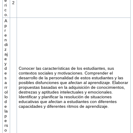
é
2
ri
c
o.
A
p
r
e
n
di
z
aj
e
y
d
Conocer las características de los estudiantes, sus
e
contextos sociales y motivaciones. Comprender el
s
desarrollo de la personalidad de estos estudiantes y las
a
posibles disfunciones que afectan al aprendizaje. Elaborar
rr
propuestas basadas en la adquisición de conocimientos,
ol
destrezas y aptitudes intelectuales y emocionales.
lo
Identificar y planificar la resolución de situaciones
d
educativas que afectan a estudiantes con diferentes
e
capacidades y diferentes ritmos de aprendizaje.
la
p
e
rs
o