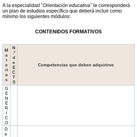
A la especialidad ''
Orientación educativa''
le corresponderá
un plan de estudios específico que deberá incluir como
mínimo los siguientes módulos:
CONTENIDOS FORMATIVOS
N
M
.º
a
d
t
e
e
Competencias que deben adquirirse
E
ri
C
a
T
s
S
G
E
N
É
R
I
C
O
D
e