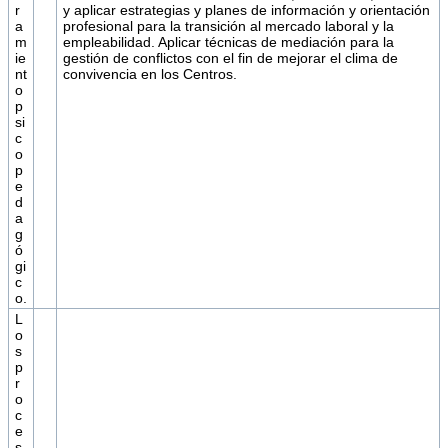
r
y aplicar estrategias y planes de información y orientación
a
profesional para la transición al mercado laboral y la
m
empleabilidad. Aplicar técnicas de mediación para la
ie
gestión de conflictos con el fin de mejorar el clima de
nt
convivencia en los Centros.
o
p
si
c
o
p
e
d
a
g
ó
gi
c
o.
L
o
s
p
r
o
c
e
s