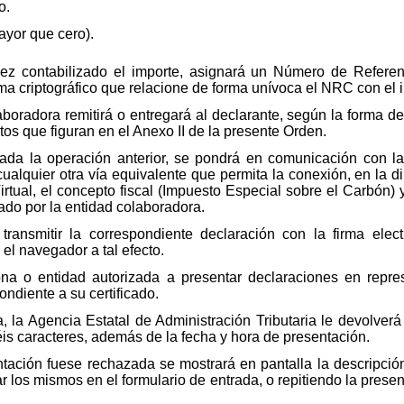
o.
ayor que cero).
vez contabilizado el importe, asignará un Número de Refer
a criptográfico que relacione de forma unívoca el NRC con el i
boradora remitirá o entregará al declarante, según la forma de
os que figuran en el Anexo II de la presente Orden.
izada la operación anterior, se pondrá en comunicación con l
 cualquier otra vía equivalente que permita la conexión, en la d
irtual, el concepto fiscal (Impuesto Especial sobre el Carbón) 
ado por la entidad colaboradora.
transmitir la correspondiente declaración con la firma elect
 el navegador a tal efecto.
na o entidad autorizada a presentar declaraciones en repre
ondiente a su certificado.
, la Agencia Estatal de Administración Tributaria le devolverá
éis caracteres, además de la fecha y hora de presentación.
tación fuese rechazada se mostrará en pantalla la descripción
los mismos en el formulario de entrada, o repitiendo la present