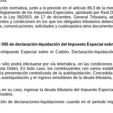
ria.
itación normativa, junto a lo previsto en el artículo 86.3 de l
l Reglamento de los Impuestos Especiales, aprobado por Real De
 de la Ley 58/2003, de 17 de diciembre, General Tributaria, a
stos y condiciones en los que los obligados tributarios deber
s, comunicaciones, solicitudes y cualesquiera otros documentos
 595 de declaración-liquidación del Impuesto Especial sobr
«Impuesto Especial sobre el Carbón. Declaración-liquidació
 sólo podrá efectuarse por vía telemática, en las condicione
 esta Orden. En todo caso, los contribuyentes con varios estab
a la presentación centralizada de la autoliquidación. Concedida
 autoliquidación y el ingreso simultáneo de la deuda tributaria
y, en su caso, ingresar la deuda tributaria del Impuesto Espec
 modelo.
ción de declaraciones-liquidaciones cuando en el periodo imp