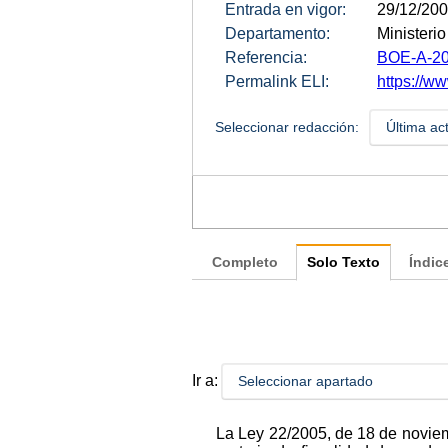
Entrada en vigor:
29/12/20
Departamento:
Ministeri
Referencia:
BOE-A-20
Permalink ELI:
https://w
Seleccionar redacción:
Última ac
Completo
Solo Texto
Índic
Ir a:
Seleccionar apartado
La Ley 22/2005, de 18 de noviemb