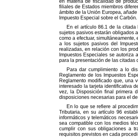
en materia de fiscalidad de produc
filiales de Estados miembros difere
ámbito de la Unión Europea, añade u
Impuesto Especial sobre el Carbón.
En el artículo 86.1 de la citad
sujetos pasivos estarán obligados 
como a efectuar, simultáneamente, el
a los sujetos pasivos del Impues
realizadas, en relación con los prod
Impuestos Especiales se autoriza a
para la presentación de las citadas 
Para dar cumplimiento a lo dis
Reglamento de los Impuestos Espec
Reglamento modificado que, una vez
interesado la tarjeta identificativ
vez, la Disposición final primera
disposiciones necesarias para el de
En lo que se refiere al procedim
Tributaria, en su artículo 96 estab
informáticos y telemáticos necesar
sea compatible con los medios téc
cumplir con sus obligaciones a tr
requisitos previstos en cada proced