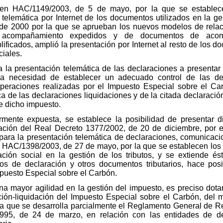
den HAC/1149/2003, de 5 de mayo, por la que se establece
 telemática por Internet de los documentos utilizados en la g
de 2000 por la que se aprueban los nuevos modelos de relacio
acompañamiento expedidos y de documentos de acompa
plificados, amplió la presentación por Internet al resto de los 
ciales.
 la presentación telemática de las declaraciones a presentar p
la necesidad de establecer un adecuado control de las dec
eraciones realizadas por el Impuesto Especial sobre el Ca
ica de las declaraciones liquidaciones y de la citada declarac
de dicho impuesto.
iormente expuesta, se establece la posibilidad de presentar
bación del Real Decreto 1377/2002, de 20 de diciembre, por e
s para la presentación telemática de declaraciones, comunicaci
 HAC/1398/2003, de 27 de mayo, por la que se establecen los
ación social en la gestión de los tributos, y se extiende é
os de declaración y otros documentos tributarios, hace pos
mpuesto Especial sobre el Carbón.
una mayor agilidad en la gestión del impuesto, es preciso dot
ción-liquidación del Impuesto Especial sobre el Carbón, del 
la que se desarrolla parcialmente el Reglamento General de R
95, de 24 de marzo, en relación con las entidades de dep