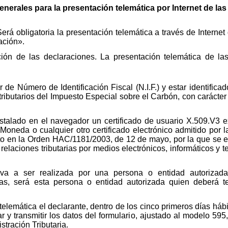
enerales para la presentación telemática por Internet de l
Será obligatoria la presentación telemática a través de Intern
ación».
ción de las declaraciones. La presentación telemática de las
 de Número de Identificación Fiscal (N.I.F.) y estar identific
tributarios del Impuesto Especial sobre el Carbón, con carácter
nstalado en el navegador un certificado de usuario X.509.V3 
neda o cualquier otro certificado electrónico admitido por l
isto en la Orden HAC/1181/2003, de 12 de mayo, por la que se 
s relaciones tributarias por medios electrónicos, informáticos y 
 va a ser realizada por una persona o entidad autorizada
nas, será esta persona o entidad autorizada quien deberá t
 telemática el declarante, dentro de los cinco primeros días háb
 y transmitir los datos del formulario, ajustado al modelo 595
tración Tributaria.