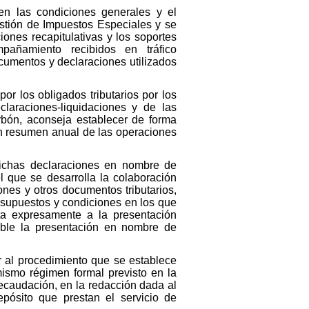
n las condiciones generales y el
estión de Impuestos Especiales y se
nes recapitulativas y los soportes
ñamiento recibidos en tráfico
documentos y declaraciones utilizados
or los obligados tributarios por los
laraciones-liquidaciones y de las
rbón, aconseja establecer de forma
ión resumen anual de las operaciones
 dichas declaraciones en nombre de
l que se desarrolla la colaboración
ones y otros documentos tributarios,
 supuestos y condiciones en los que
sta expresamente a la presentación
ible la presentación en nombre de
ar al procedimiento que se establece
mismo régimen formal previsto en la
ecaudación, en la redacción dada al
ósito que prestan el servicio de