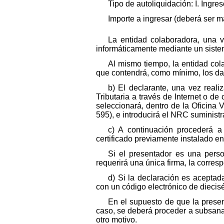
Tipo de autoliquidación: I. Ingres
Importe a ingresar (deberá ser m
La entidad colaboradora, una 
informáticamente mediante un sistem
Al mismo tiempo, la entidad cola
que contendrá, como mínimo, los dat
b) El declarante, una vez real
Tributaria a través de Internet o de
seleccionará, dentro de la Oficina V
595), e introducirá el NRC suministr
c) A continuación procederá a 
certificado previamente instalado en
Si el presentador es una perso
requerirá una única firma, la corresp
d) Si la declaración es aceptada
con un código electrónico de diecis
En el supuesto de que la presen
caso, se deberá proceder a subsanar 
otro motivo.