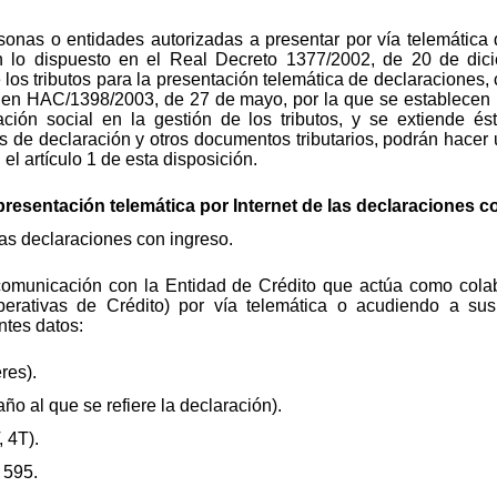
sonas o entidades autorizadas a presentar por vía telemática
 lo dispuesto en el Real Decreto 1377/2002, de 20 de dici
e los tributos para la presentación telemática de declaracione
a Orden HAC/1398/2003, de 27 de mayo, por la que se establecen
ación social en la gestión de los tributos, y se extiende é
 de declaración y otros documentos tributarios, podrán hacer u
el artículo 1 de esta disposición.
 presentación telemática por Internet de las declaraciones 
as declaraciones con ingreso.
comunicación con la Entidad de Crédito que actúa como colab
rativas de Crédito) por vía telemática o acudiendo a sus o
entes datos:
res).
 año al que se refiere la declaración).
, 4T).
 595.