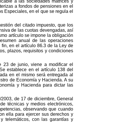
licable a las sociedades matrices y
nterizas a fondos de pensiones en el
s Especiales, en el que se regula el
estión del citado impuesto, que los
nsiva de las cuotas devengadas, así
smo artículo se impone la obligación
 resumen anual de las operaciones
in, en el artículo 86.3 de la Ley de
s, plazos, requisitos y condiciones
 23 de junio, viene a modificar el
e establece en el artículo 138 del
plada en el mismo será entregada al
inistro de Economía y Hacienda. A su
conomía y Hacienda para dictar las
58/2003, de 17 de diciembre, General
n de técnicas y medios electrónicos,
competencias, observando que cuando
n ella para ejercer sus derechos y
y telemáticos, con las garantías y