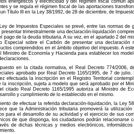
tos energéticos y electricidad y del régimen fiscal común ap
ntes y se regula el régimen fiscal de las aportaciones transfro
n Título III en la Ley 38/1992, de 28 de diciembre, de Impuesto
a Ley de Impuestos Especiales se prevé, entre las normas de g
a presentar trimestralmente una declaración-liquidación compre
 pago de la deuda tributaria. A su vez, en el apartado 2 del mi
to Especial sobre el Carbón de presentar una declaración
uctos comprendidos en el ámbito objetivo del impuesto. A este f
l Ministro de Economía y Hacienda para establecer los modelo
declaraciones.
puesto en la citada normativa, el Real Decreto 774/2006, de
iales aprobado por Real Decreto 1165/1995, de 7 de julio. S
 efectuada la inscripción en el Registro Territorial contem
a de la inscripción, sujeta a modelo que será aprobado por el M
 del citado Real Decreto 1165/1995 autoriza al Ministro de E
sarrollo y cumplimiento de lo establecido en el mismo.
iento de efectuar la referida declaración-liquidación, la Ley 
lece que la Administración tributaria promoverá la utilizació
ios para el desarrollo de su actividad y el ejercicio de sus 
nicos de que disponga, los ciudadanos podrán relacionarse co
avés de dichas técnicas y medios electrónicos, informáticos 
imiento.