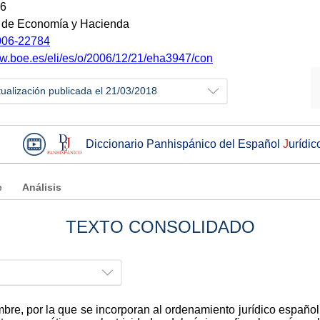
06
o de Economía y Hacienda
06-22784
ww.boe.es/eli/es/o/2006/12/21/eha3947/con
tualización publicada el 21/03/2018
Diccionario Panhispánico del Español
J
urídic
e
Análisis
TEXTO CONSOLIDADO
re, por la que se incorporan al ordenamiento jurídico español 