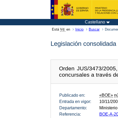
Castellano
Está
Vd.
en
Inicio
Buscar
Documen
Legislación consolidada
Orden JUS/3473/2005, 
concursales a través de
Publicado en:
«BOE»
n
Entrada en vigor:
10/11/20
Departamento:
Ministerio
Referencia:
BOE-A-20