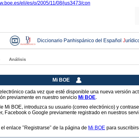
ww.boe.es/eli/es/o/2005/11/08/jus3473/con
Diccionario Panhispánico del Español
J
urídic
e
Análisis
Mi BOE
o electrónico cada vez que esté disponible una nueva versión ac
sión previamente en nuestro servicio
Mi BOE
.
 de Mi BOE, introduzca su usuario (correo electrónico) y contras
tter, Facebook o Google previamente registrado en nuestros ser
 el enlace "Registrarse" de la página de
Mi BOE
para suscribirs