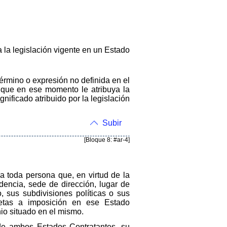
a la legislación vigente en un Estado
érmino o expresión no definida en el
o que en ese momento le atribuya la
nificado atribuido por la legislación
Subir
[Bloque 8: #ar-4]
ca toda persona que, en virtud de la
dencia, sede de dirección, lugar de
, sus subdivisiones políticas o sus
jetas a imposición en ese Estado
nio situado en el mismo.
 de ambos Estados Contratantes, su