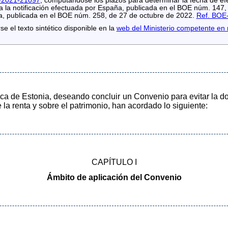
-2021-21097
, computándose los plazos para determinar la fecha de ef
a la notificación efectuada por España, publicada en el BOE núm. 147,
a, publicada en el BOE núm. 258, de 27 de octubre de 2022.
Ref. BOE
e el texto sintético disponible en la
web del Ministerio competente en
ca de Estonia, deseando concluir un Convenio para evitar la do
 la renta y sobre el patrimonio, han acordado lo siguiente:
CAPÍTULO I
Ámbito de aplicación del Convenio