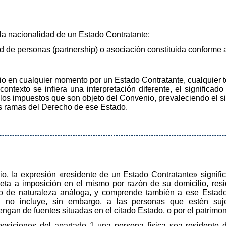
:
 la nacionalidad de un Estado Contratante;
dad de personas (partnership) o asociación constituida conforme 
io en cualquier momento por un Estado Contratante, cualquier t
ntexto se infiera una interpretación diferente, el significad
 los impuestos que son objeto del Convenio, prevaleciendo el sig
ras ramas del Derecho de ese Estado.
io, la expresión «residente de un Estado Contratante» signifi
jeta a imposición en el mismo por razón de su domicilio, resi
erio de naturaleza análoga, y comprende también a ese Estado
ón no incluye, sin embargo, a las personas que estén su
engan de fuentes situadas en el citado Estado, o por el patrimo
posiciones del apartado 1 una persona física sea residente