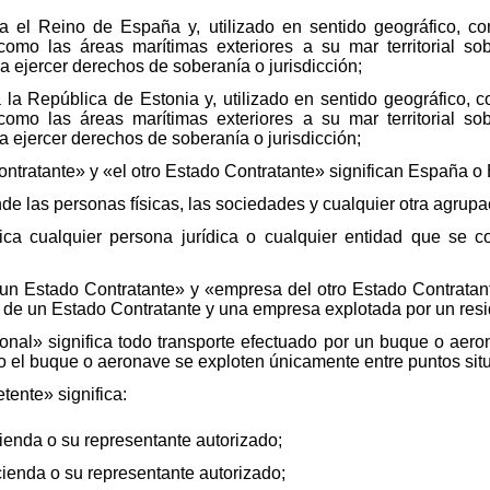
ca el Reino de España y, utilizado en sentido geográfico, co
sí como las áreas marítimas exteriores a su mar territorial s
a ejercer derechos de soberanía o jurisdicción;
a la República de Estonia y, utilizado en sentido geográfico, 
sí como las áreas marítimas exteriores a su mar territorial s
a ejercer derechos de soberanía o jurisdicción;
ntratante» y «el otro Estado Contratante» significan España o 
e las personas físicas, las sociedades y cualquier otra agrup
fica cualquier persona jurídica o cualquier entidad que se c
un Estado Contratante» y «empresa del otro Estado Contratant
 de un Estado Contratante y una empresa explotada por un resid
acional» significa todo transporte efectuado por un buque o a
 el buque o aeronave se exploten únicamente entre puntos situ
tente» significa:
cienda o su representante autorizado;
acienda o su representante autorizado;