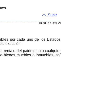
tes.
Subir
[Bloque 5: #ar-2]
gibles por cada uno de los Estados
 su exacción.
la renta o del patrimonio o cualquier
de bienes muebles o inmuebles, así