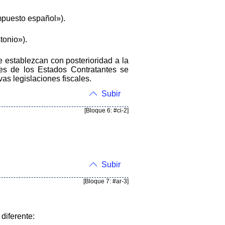
mpuesto español»).
tonio»).
e establezcan con posterioridad a la
es de los Estados Contratantes se
s legislaciones fiscales.
Subir
[Bloque 6: #ci-2]
Subir
[Bloque 7: #ar-3]
diferente: