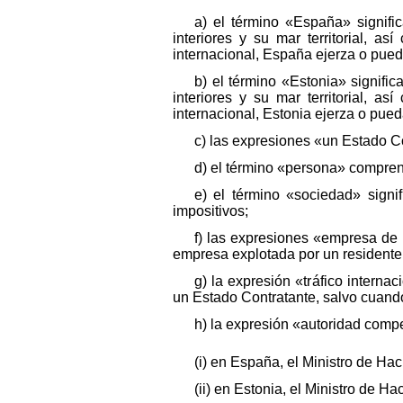
a) el término «España» signifi
interiores y su mar territorial, a
internacional, España ejerza o pued
b) el término «Estonia» signific
interiores y su mar territorial, a
internacional, Estonia ejerza o pued
c) las expresiones «un Estado Co
d) el término «persona» comprend
e) el término «sociedad» signi
impositivos;
f) las expresiones «empresa de 
empresa explotada por un residente
g) la expresión «tráfico intern
un Estado Contratante, salvo cuando
h) la expresión «autoridad compe
(i) en España, el Ministro de Ha
(ii) en Estonia, el Ministro de H