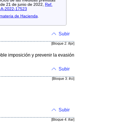
ectos de las medidas previstas
 de 21 de junio de 2022,
Ref.
-A-2022-17523
 materia de Hacienda
.
Subir
[Bloque 2: #pr]
ble imposición y prevenir la evasión
Subir
[Bloque 3: #ci]
Subir
[Bloque 4: #ar]