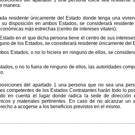
te manera:
ada residente únicamente del Estado donde tenga una vivien
 su disposición en ambos Estados, se considerará resident
conómicas más estrechas (centro de intereses vitales);
Estado en el que dicha persona tiene el centro de sus intereses 
guno de los Estados, se considerará residente únicamente del 
ambos Estados, o no lo hiciera en ninguno de ellos, se conside
stados, o no lo fuera de ninguno de ellos, las autoridades com
o.
sposiciones del apartado 1 una persona que no sea una pers
des competentes de los Estados Contratantes harán todo lo pos
do en cuenta el lugar donde radica la sede de dirección ef
micos y materiales pertinentes. En caso de no alcanzar un a
echo a acogerse a los beneficios previstos en el mismo.