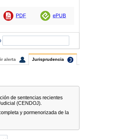
PDF
ePUB
o
ir alerta
Jurisprudencia
ción de sentencias recientes
Judicial (CENDOJ).
 completa y pormenorizada de la