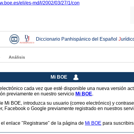
ww.boe.es/eli/es-md/l/2002/03/27/1/con
Diccionario Panhispánico del Español
J
urídic
e
Análisis
Mi BOE
o electrónico cada vez que esté disponible una nueva versión ac
sión previamente en nuestro servicio
Mi BOE
.
 de Mi BOE, introduzca su usuario (correo electrónico) y contras
tter, Facebook o Google previamente registrado en nuestros ser
 el enlace "Registrarse" de la página de
Mi BOE
para suscribirs