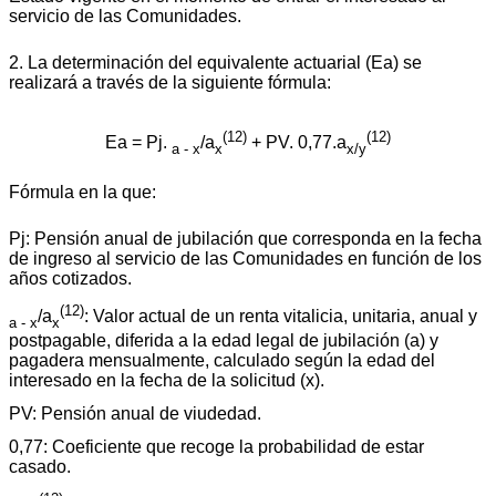
servicio de las Comunidades.
2. La determinación del equivalente actuarial (Ea) se
realizará a través de la siguiente fórmula:
(12)
(12)
Ea = Pj.
/a
+ PV. 0,77.a
a - x
x
x/y
Fórmula en la que:
Pj: Pensión anual de jubilación que corresponda en la fecha
de ingreso al servicio de las Comunidades en función de los
años cotizados.
(12)
/a
: Valor actual de un renta vitalicia, unitaria, anual y
a - x
x
postpagable, diferida a la edad legal de jubilación (a) y
pagadera mensualmente, calculado según la edad del
interesado en la fecha de la solicitud (x).
PV: Pensión anual de viudedad.
0,77: Coeficiente que recoge la probabilidad de estar
casado.