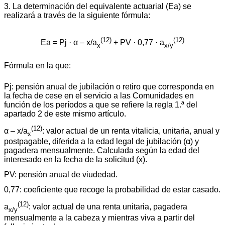
3. La determinación del equivalente actuarial (Ea) se
realizará a través de la siguiente fórmula:
(12)
(12)
Ea = Pj · α – x/a
+ PV · 0,77 · a
x
x/y
Fórmula en la que:
Pj: pensión anual de jubilación o retiro que corresponda en
la fecha de cese en el servicio a las Comunidades en
función de los períodos a que se refiere la regla 1.ª del
apartado 2 de este mismo artículo.
(12)
α – x/a
: valor actual de un renta vitalicia, unitaria, anual y
x
postpagable, diferida a la edad legal de jubilación (α) y
pagadera mensualmente. Calculada según la edad del
interesado en la fecha de la solicitud (x).
PV: pensión anual de viudedad.
0,77: coeficiente que recoge la probabilidad de estar casado.
(12)
a
: valor actual de una renta unitaria, pagadera
x/y
mensualmente a la cabeza y mientras viva a partir del