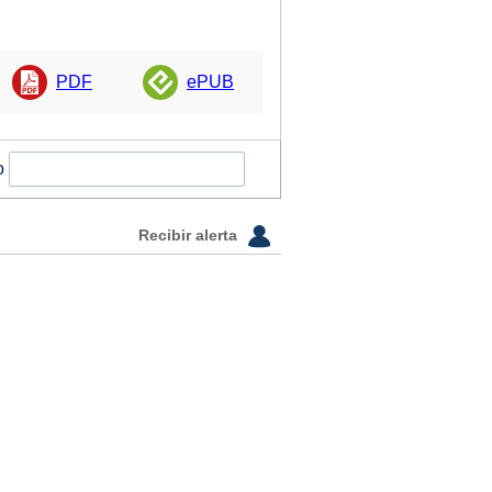
PDF
ePUB
o
Recibir alerta