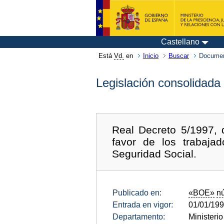
Castellano
Está
Vd.
en
Inicio
Buscar
Documen
Legislación consolidada
Real Decreto 5/1997, 
favor de los trabaja
Seguridad Social.
Publicado en:
«BOE»
n
Entrada en vigor:
01/01/19
Departamento:
Ministeri