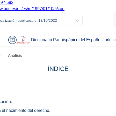
97-582
ww.boe.es/eli/es/rd/1997/01/10/5/con
tualización publicada el 19/10/2022
Diccionario Panhispánico del Español
J
urídic
e
Análisis
ÍNDICE
cación.
a el nacimiento del derecho.