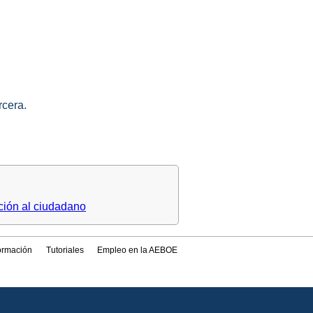
rcera.
ción al ciudadano
formación
Tutoriales
Empleo en la AEBOE