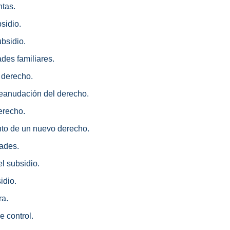
ntas.
bsidio.
ubsidio.
des familiares.
l derecho.
reanudación del derecho.
derecho.
nto de un nuevo derecho.
dades.
el subsidio.
idio.
ra.
e control.