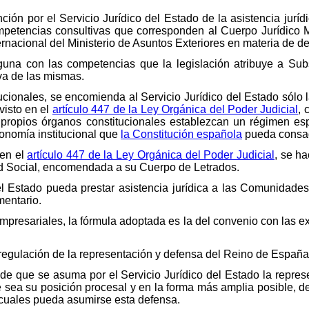
nción por el Servicio Jurídico del Estado de la asistencia jurí
mpetencias consultivas que corresponden al Cuerpo Jurídico Mil
ernacional del Ministerio de Asuntos Exteriores en materia de d
lguna con las competencias que la legislación atribuye a Sub
va de las mismas.
cionales, se encomienda al Servicio Jurídico del Estado sólo 
visto en el
artículo 447 de la Ley Orgánica del Poder Judicial
, 
 propios órganos constitucionales establezcan un régimen esp
utonomía institucional que
la Constitución española
pueda consag
 en el
artículo 447 de la Ley Orgánica del Poder Judicial
, se ha
ad Social, encomendada a su Cuerpo de Letrados.
el Estado pueda prestar asistencia jurídica a las Comunidade
mentario.
empresariales, la fórmula adoptada es la del convenio con las
regulación de la representación y defensa del Reino de España 
 de que se asuma por el Servicio Jurídico del Estado la repre
sea su posición procesal y en la forma más amplia posible, de
 cuales pueda asumirse esta defensa.