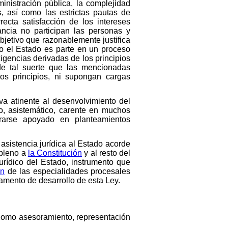
ministración pública, la complejidad
s, así como las estrictas pautas de
ecta satisfacción de los intereses
ancia no participan las personas y
objetivo que razonablemente justifica
o el Estado es parte en un proceso
igencias derivadas de los principios
de tal suerte que las mencionadas
os principios, ni supongan cargas
a atinente al desenvolvimiento del
o, asistemático, carente en muchos
rarse apoyado en planteamientos
asistencia jurídica al Estado acorde
 pleno a
la Constitución
y al resto del
urídico del Estado, instrumento que
ón
de las especialidades procesales
lamento de desarrollo de esta Ley.
da como asesoramiento, representación