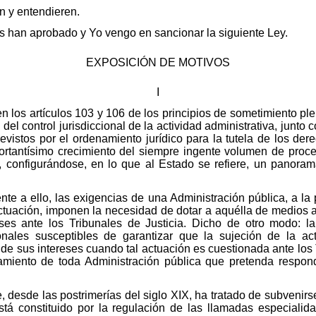
en y entendieren.
 han aprobado y Yo vengo en sancionar la siguiente Ley.
EXPOSICIÓN DE MOTIVOS
I
n los artículos 103 y 106 de los principios de sometimiento ple
del control jurisdiccional de la actividad administrativa, junto
vistos por el ordenamiento jurídico para la tutela de los dere
ortantísimo crecimiento del siempre ingente volumen de proce
, configurándose, en lo que al Estado se refiere, un panoram
ente a ello, las exigencias de una Administración pública, a l
actuación, imponen la necesidad de dotar a aquélla de medios a
ses ante los Tribunales de Justicia. Dicho de otro modo: la
sonales susceptibles de garantizar que la sujeción de la a
de sus intereses cuando tal actuación es cuestionada ante los T
namiento de toda Administración pública que pretenda respond
esde las postrimerías del siglo XIX, ha tratado de subvenirse 
tá constituido por la regulación de las llamadas especialida