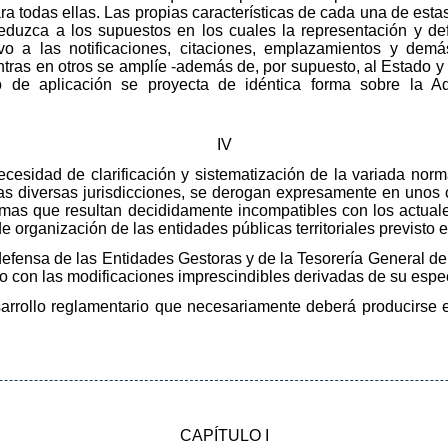
ra todas ellas. Las propias características de cada una de es
reduzca a los supuestos en los cuales la representación y de
ativo a las notificaciones, citaciones, emplazamientos y de
entras en otros se amplíe -además de, por supuesto, al Estado 
o de aplicación se proyecta de idéntica forma sobre la A
IV
ecesidad de clarificación y sistematización de la variada norm
las diversas jurisdicciones, se derogan expresamente en uno
rmas que resultan decididamente incompatibles con los actuales
 organización de las entidades públicas territoriales previsto 
defensa de las Entidades Gestoras y de la Tesorería General de
do con las modificaciones imprescindibles derivadas de su espec
esarrollo reglamentario que necesariamente deberá producirse
CAPÍTULO I