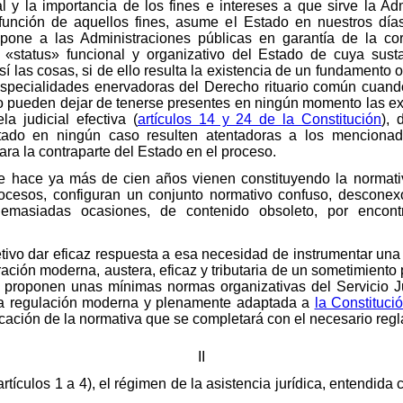
l y la importancia de los fines e intereses a que sirve la Ad
 función de aquellos fines, asume el Estado en nuestros día
one a las Administraciones públicas en garantía de la corr
 «status» funcional y organizativo del Estado de cuya sust
í las cosas, si de ello resulta la existencia de un fundamento 
specialidades enervadoras del Derecho rituario común cuand
no pueden dejar de tenerse presentes en ningún momento las ex
la judicial efectiva (
artículos 14 y 24 de la Constitución
), 
tado en ningún caso resulten atentadoras a los mencionad
ra la contraparte del Estado en el proceso.
 hace ya más de cien años vienen constituyendo la normativ
procesos, configuran un conjunto normativo confuso, desconex
emasiadas ocasiones, de contenido obsoleto, por encont
tivo dar eficaz respuesta a esa necesidad de instrumentar una 
ación moderna, austera, eficaz y tributaria de un sometimiento
e proponen unas mínimas normas organizativas del Servicio J
 una regulación moderna y plenamente adaptada a
la Constituci
ficación de la normativa que se completará con el necesario reg
II
(artículos 1 a 4), el régimen de la asistencia jurídica, entendi