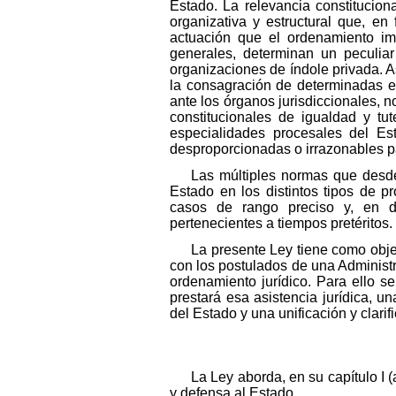
Estado. La relevancia constituciona
organizativa y estructural que, en
actuación que el ordenamiento imp
generales, determinan un peculiar
organizaciones de índole privada. As
la consagración de determinadas e
ante los órganos jurisdiccionales, 
constitucionales de igualdad y tute
especialidades procesales del Es
desproporcionadas o irrazonables pa
Las múltiples normas que desde
Estado en los distintos tipos de 
casos de rango preciso y, en d
pertenecientes a tiempos pretéritos.
La presente Ley tiene como obje
con los postulados de una Administr
ordenamiento jurídico. Para ello s
prestará esa asistencia jurídica,
del Estado y una unificación y clari
La Ley aborda, en su capítulo I 
y defensa al Estado.