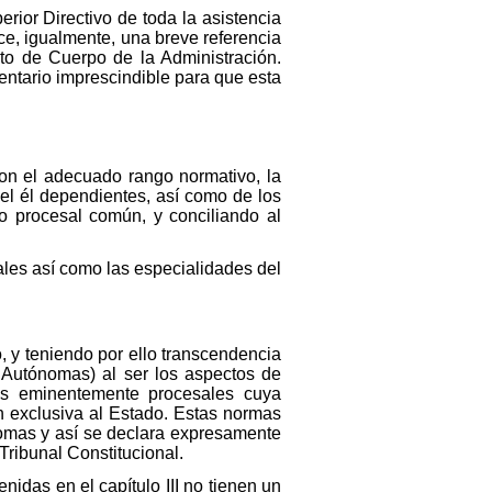
rior Directivo de toda la asistencia
ce, igualmente, una breve referencia
to de Cuerpo de la Administración.
entario imprescindible para que esta
r con el adecuado rango normativo, la
del él dependientes, así como de los
o procesal común, y conciliando al
ales así como las especialidades del
o, y teniendo por ello transcendencia
 Autónomas) al ser los aspectos de
mas eminentemente procesales cuya
n exclusiva al Estado. Estas normas
nomas y así se declara expresamente
 Tribunal Constitucional.
idas en el capítulo III no tienen un