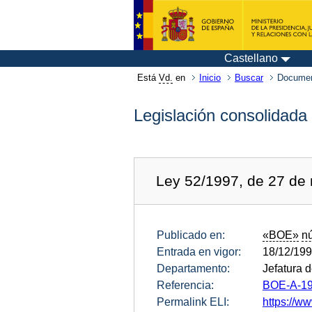
Castellano
Está
Vd.
en
Inicio
Buscar
Documen
Legislación consolidada
Ley 52/1997, de 27 de n
Publicado en:
«BOE»
n
Entrada en vigor:
18/12/19
Departamento:
Jefatura 
Referencia:
BOE-A-19
Permalink ELI:
https://ww