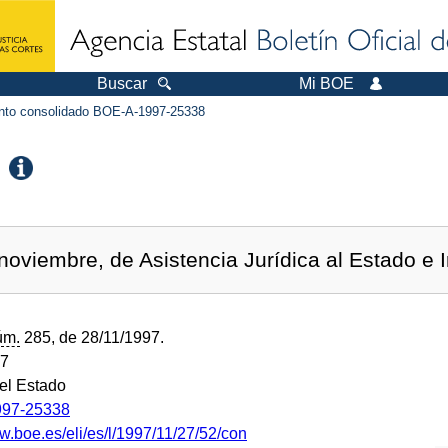
Buscar
Mi BOE
to consolidado BOE-A-1997-25338
oviembre, de Asistencia Jurídica al Estado e I
úm.
285, de 28/11/1997.
97
del Estado
97-25338
w.boe.es/eli/es/l/1997/11/27/52/con