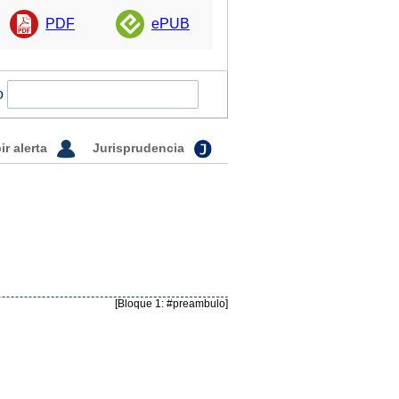
PDF
ePUB
o
ir alerta
Jurisprudencia
[Bloque 1: #preambulo]