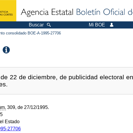
Buscar
Mi BOE
to consolidado BOE-A-1995-27706
de 22 de diciembre, de publicidad electoral en
es.
úm.
309, de 27/12/1995.
95
del Estado
95-27706