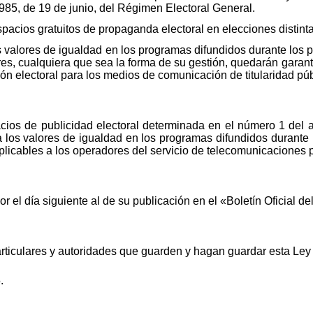
985, de 19 de junio, del Régimen Electoral General.
spacios gratuitos de propaganda electoral en elecciones distint
los valores de igualdad en los programas difundidos durante los 
tres, cualquiera que sea la forma de su gestión, quedarán garan
ción electoral para los medios de comunicación de titularidad púb
acios de publicidad electoral determinada en el número 1 del a
 a los valores de igualdad en los programas difundidos durante 
licables a los operadores del servicio de telecomunicaciones p
r el día siguiente al de su publicación en el «Boletín Oficial de
rticulares y autoridades que guarden y hagan guardar esta Ley
.