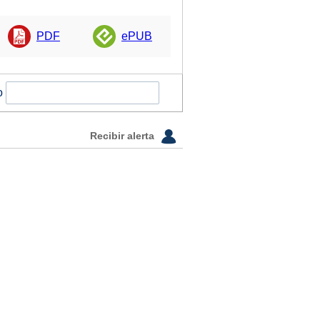
PDF
ePUB
o
Recibir alerta