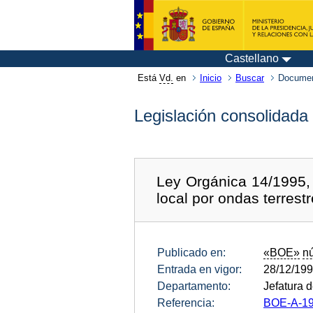
Castellano
Está
Vd.
en
Inicio
Buscar
Documen
Legislación consolidada
Ley Orgánica 14/1995, 
local por ondas terrestr
Publicado en:
«BOE»
n
Entrada en vigor:
28/12/19
Departamento:
Jefatura 
Referencia:
BOE-A-19