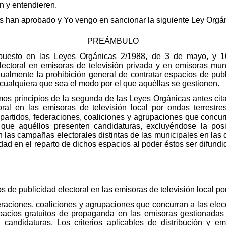
en y entendieren.
 han aprobado y Yo vengo en sancionar la siguiente Ley Orgá
PREÁMBULO
uesto en las Leyes Orgánicas 2/1988, de 3 de mayo, y 10/
lectoral en emisoras de televisión privada y en emisoras muni
ualmente la prohibición general de contratar espacios de publ
s cualquiera que sea el modo por el que aquéllas se gestionen.
os principios de la segunda de las Leyes Orgánicas antes citad
al en las emisoras de televisión local por ondas terrestre
 partidos, federaciones, coaliciones y agrupaciones que concur
 que aquéllos presenten candidaturas, excluyéndose la posi
n las campañas electorales distintas de las municipales en la
lidad en el reparto de dichos espacios al poder éstos ser difun
 de publicidad electoral en las emisoras de televisión local por
ederaciones, coaliciones y agrupaciones que concurran a las el
pacios gratuitos de propaganda en las emisoras gestionadas
 candidaturas. Los criterios aplicables de distribución y e