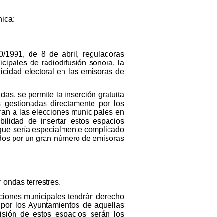
nica:
1991, de 8 de abril, reguladoras
cipales de radiodifusión sonora, la
icidad electoral en las emisoras de
as, se permite la inserción gratuita
s gestionadas directamente por los
ran a las elecciones municipales en
bilidad de insertar estos espacios
s que sería especialmente complicado
didos por un gran número de emisoras
 ondas terrestres.
ecciones municipales tendrán derecho
 por los Ayuntamientos de aquellas
misión de estos espacios serán los