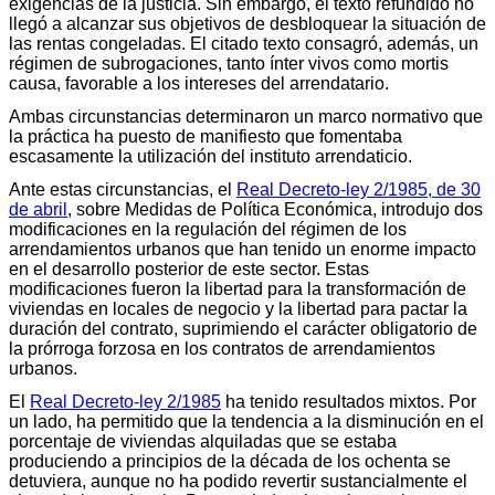
exigencias de la justicia. Sin embargo, el texto refundido no
llegó a alcanzar sus objetivos de desbloquear la situación de
las rentas congeladas. El citado texto consagró, además, un
régimen de subrogaciones, tanto ínter vivos como mortis
causa, favorable a los intereses del arrendatario.
Ambas circunstancias determinaron un marco normativo que
la práctica ha puesto de manifiesto que fomentaba
escasamente la utilización del instituto arrendaticio.
Ante estas circunstancias, el
Real Decreto-ley 2/1985, de 30
de abril
, sobre Medidas de Política Económica, introdujo dos
modificaciones en la regulación del régimen de los
arrendamientos urbanos que han tenido un enorme impacto
en el desarrollo posterior de este sector. Estas
modificaciones fueron la libertad para la transformación de
viviendas en locales de negocio y la libertad para pactar la
duración del contrato, suprimiendo el carácter obligatorio de
la prórroga forzosa en los contratos de arrendamientos
urbanos.
El
Real Decreto-ley 2/1985
ha tenido resultados mixtos. Por
un lado, ha permitido que la tendencia a la disminución en el
porcentaje de viviendas alquiladas que se estaba
produciendo a principios de la década de los ochenta se
detuviera, aunque no ha podido revertir sustancialmente el