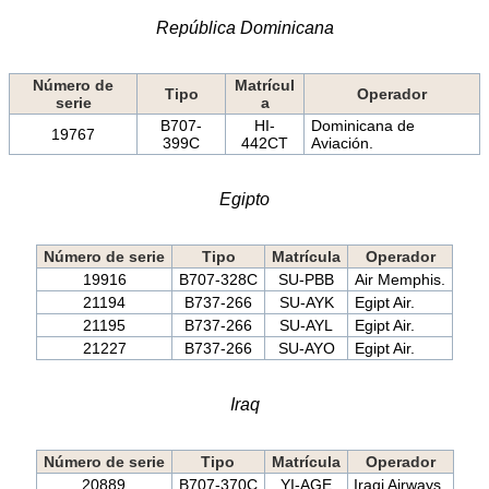
República Dominicana
Número de
Matrícul
Tipo
Operador
serie
a
B707-
HI-
Dominicana de
19767
399C
442CT
Aviación.
Egipto
Número de serie
Tipo
Matrícula
Operador
19916
B707-328C
SU-PBB
Air Memphis.
21194
B737-266
SU-AYK
Egipt Air.
21195
B737-266
SU-AYL
Egipt Air.
21227
B737-266
SU-AYO
Egipt Air.
Iraq
Número de serie
Tipo
Matrícula
Operador
20889
B707-370C
YI-AGE
Iraqi Airways.