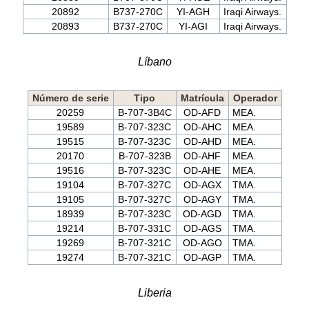
20892
B737-270C
YI-AGH
Iraqi Airways.
20893
B737-270C
YI-AGI
Iraqi Airways.
Líbano
Número de serie
Tipo
Matrícula
Operador
20259
B-707-3B4C
OD-AFD
MEA.
19589
B-707-323C
OD-AHC
MEA.
19515
B-707-323C
OD-AHD
MEA.
20170
B-707-323B
OD-AHF
MEA.
19516
B-707-323C
OD-AHE
MEA.
19104
B-707-327C
OD-AGX
TMA.
19105
B-707-327C
OD-AGY
TMA.
18939
B-707-323C
OD-AGD
TMA.
19214
B-707-331C
OD-AGS
TMA.
19269
B-707-321C
OD-AGO
TMA.
19274
B-707-321C
OD-AGP
TMA.
Liberia