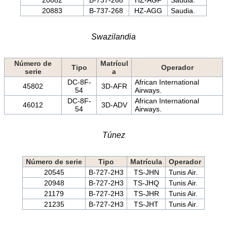
20883
B-737-268
HZ-AGG
Saudia.
Swazilandia
Número de
Matrícul
Tipo
Operador
serie
a
DC-8F-
African International
45802
3D-AFR
54
Airways.
DC-8F-
African International
46012
3D-ADV
54
Airways.
Túnez
Número de serie
Tipo
Matrícula
Operador
20545
B-727-2H3
TS-JHN
Tunis Air.
20948
B-727-2H3
TS-JHQ
Tunis Air.
21179
B-727-2H3
TS-JHR
Tunis Air.
21235
B-727-2H3
TS-JHT
Tunis Air.