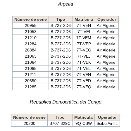
Argelia
Número de serie
Tipo
Matrícula
Operador
20955
B-727-2D6
7T-VEH
Air Algerie.
21053
B-727-2D6
7T-VEI
Air Algerie.
21210
B-727-2D6
7T-VEM
Air Algerie.
21284
B-727-2D6
7T-VEP
Air Algerie.
20884
B-737-2D6
7T-VEG
Air Algerie.
21063
B-737-2D6
7T-VEJ
Air Algerie.
21064
B-737-2D6
7T-VEK
Air Algerie.
21065
B-737-2D6
7T-VEL
Air Algerie.
21211
B-737-2D6
7T-VEN
Air Algerie.
20650
B-737-2D6
7T-VED
Air Algerie.
21285
B-737-2D6
7T-VEQ
Air Algerie.
República Democrática del Congo
Número de serie
Tipo
Matrícula
Operador
20200
B707-329C
9Q-CBW
Scibe Airlift.