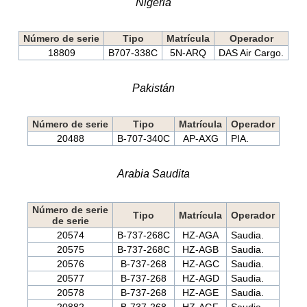
Nigeria
Número de serie
Tipo
Matrícula
Operador
18809
B707-338C
5N-ARQ
DAS Air Cargo.
Pakistán
Número de serie
Tipo
Matrícula
Operador
20488
B-707-340C
AP-AXG
PIA.
Arabia Saudita
Número de serie
Tipo
Matrícula
Operador
de serie
20574
B-737-268C
HZ-AGA
Saudia.
20575
B-737-268C
HZ-AGB
Saudia.
20576
B-737-268
HZ-AGC
Saudia.
20577
B-737-268
HZ-AGD
Saudia.
20578
B-737-268
HZ-AGE
Saudia.
20882
B-737-268
HZ-AGF
Saudia.