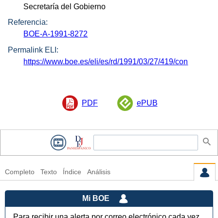
Secretaría del Gobierno
Referencia:
BOE-A-1991-8272
Permalink ELI:
https://www.boe.es/eli/es/rd/1991/03/27/419/con
PDF
ePUB
Completo
Texto
Índice
Análisis
Mi BOE
Para recibir una alerta por correo electrónico cada vez