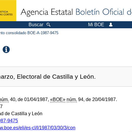
Buscar
Mi BOE
to consolidado BOE-A-1987-9475
rzo, Electoral de Castilla y León.
núm.
40, de 01/04/1987,
«BOE»
núm.
94, de 20/04/1987.
87
 de Castilla y León
87-9475
w.boe.es/eli/es-cl/l/1987/03/30/3/con