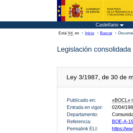
Castellano
Está
Vd.
en
Inicio
Buscar
Documen
Legislación consolidada
Ley 3/1987, de 30 de ma
Publicado en:
«BOCL»
Entrada en vigor:
02/04/19
Departamento:
Comunidad
Referencia:
BOE-A-19
Permalink ELI:
https://ww