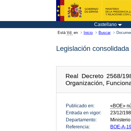
Castellano
Está
Vd.
en
Inicio
Buscar
Documen
Legislación consolidada
Real Decreto 2568/19
Organización, Funciona
Publicado en:
«BOE»
n
Entrada en vigor:
23/12/19
Departamento:
Ministeri
Referencia:
BOE-A-19