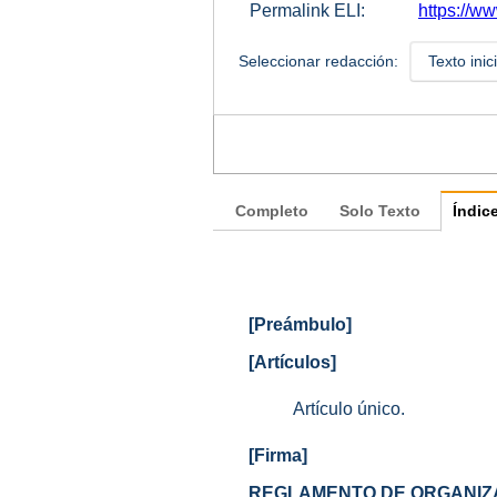
Permalink ELI:
https://w
Seleccionar redacción:
Texto inic
Completo
Solo Texto
Índic
[Preámbulo]
[Artículos]
Artículo único.
[Firma]
REGLAMENTO DE ORGANIZA