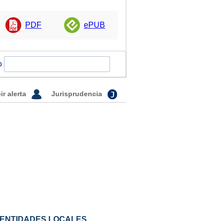
PDF
ePUB
o
ir alerta
Jurisprudencia
 ENTIDADES LOCALES