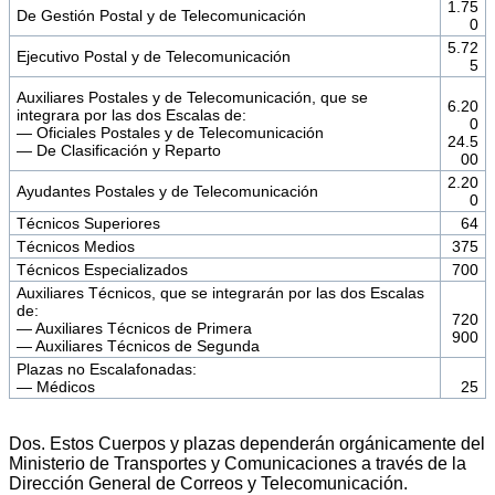
1.75
De Gestión Postal y de Telecomunicación
0
5.72
Ejecutivo Postal y de Telecomunicación
5
Auxiliares Postales y de Telecomunicación, que se
6.20
integrara por las dos Escalas de:
0
— Oficiales Postales y de Telecomunicación
24.5
— De Clasificación y Reparto
00
2.20
Ayudantes Postales y de Telecomunicación
0
Técnicos Superiores
64
Técnicos Medios
375
Técnicos Especializados
700
Auxiliares Técnicos, que se integrarán por las dos Escalas
de:
720
— Auxiliares Técnicos de Primera
900
— Auxiliares Técnicos de Segunda
Plazas no Escalafonadas:
— Médicos
25
Dos. Estos Cuerpos y plazas dependerán orgánicamente del
Ministerio de Transportes y Comunicaciones a través de la
Dirección General de Correos y Telecomunicación.