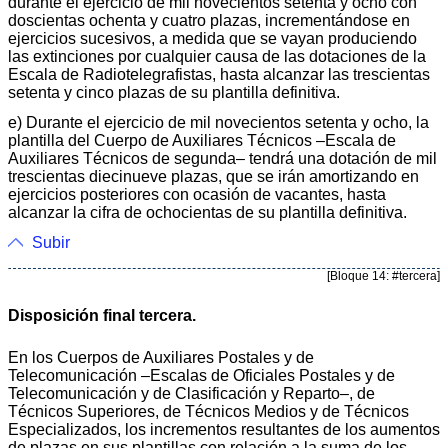
durante el ejercicio de mil novecientos setenta y ocho con
doscientas ochenta y cuatro plazas, incrementándose en
ejercicios sucesivos, a medida que se vayan produciendo
las extinciones por cualquier causa de las dotaciones de la
Escala de Radiotelegrafistas, hasta alcanzar las trescientas
setenta y cinco plazas de su plantilla definitiva.
e) Durante el ejercicio de mil novecientos setenta y ocho, la
plantilla del Cuerpo de Auxiliares Técnicos –Escala de
Auxiliares Técnicos de segunda– tendrá una dotación de mil
trescientas diecinueve plazas, que se irán amortizando en
ejercicios posteriores con ocasión de vacantes, hasta
alcanzar la cifra de ochocientas de su plantilla definitiva.
Subir
[Bloque 14: #tercera]
Disposición final tercera.
En los Cuerpos de Auxiliares Postales y de
Telecomunicación –Escalas de Oficiales Postales y de
Telecomunicación y de Clasificación y Reparto–, de
Técnicos Superiores, de Técnicos Medios y de Técnicos
Especializados, los incrementos resultantes de los aumentos
de plazas en sus plantillas con relación a la suma de los