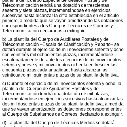
plantilla del Cuerpo Especial de Gestión Postal y de
Telecomunicación tendrá una dotación de trescientas
sesenta y siete plazas, incrementándose en ejercicios
sucesivos hasta alcanzar la cifra establecida en el artículo
primero, a medida que se vayan amortizando las dotaciones
correspondientes a los Cuerpos Técnicos de Correos y
Telecomunicación declarados a extinguir.
b) La plantilla del Cuerpo de Auxiliares Postales y de
Telecomunicación –Escala de Clasificación y Reparto– se
dotará durante el ejercicio de mil novecientos setenta y ocho
con veintitrés mil ochocientas plazas, incrementándose
escalonadamente durante los ejercicios de mil novecientos
setenta y nueve y mil novecientos ochenta en trescientas
cincuenta plazas cada anualidad, hasta alcanzar las
veinticuatro mil quinientas plazas de su plantilla definitiva.
c) Durante el ejercicio de mil novecientos setenta y ocho, la
plantilla del Cuerpo de Ayudantes Postales y de
Telecomunicación tendrá una dotación de mil plazas,
incrementándose en ejercicios sucesivos hasta alcanzar las
dos mil doscientas plazas de su plantilla definitiva, a medida
que se vayan amortizando las dotaciones correspondientes
al Cuerpo de Subalternos de Correos, declarado a extinguir.
d) La plantilla del Cuerpo de Técnicos Medios se dotará