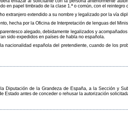
erá enlazar al solicitante con la persona anteriormente autor
do en papel timbrado de la clase 1.ª o común, con el reintegro 
 extranjero extendido a su nombre y legalizado por la vía dip
o, hecha por la Oficina de Interpretación de lenguas del Minis
 parentesco alegado, debidamente legalizados y acompañados d
ieran sido expedidos en países de habla no española.
a nacionalidad española del pretendiente, cuando de los prob
 la Diputación de la Grandeza de España, a la Sección y Subs
 Estado antes de conceder o rehusar la autorización solicitad