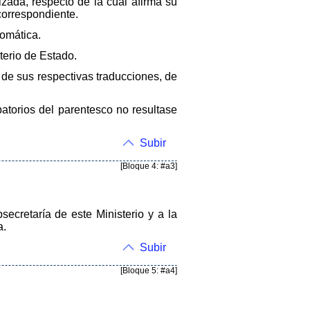
izada, respecto de la cual afirma su
correspondiente.
lomática.
terio de Estado.
e sus respectivas traducciones, de
atorios del parentesco no resultase
Subir
[Bloque 4: #a3]
ecretaría de este Ministerio y a la
a.
Subir
[Bloque 5: #a4]