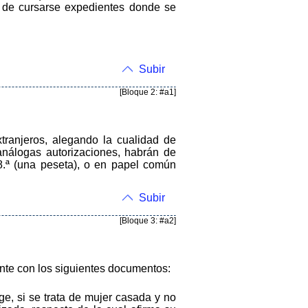
n de cursarse expedientes donde se
Subir
[Bloque 2: #a1]
tranjeros, alegando la cualidad de
análogas autorizaciones, habrán de
 8.ª (una peseta), o en papel común
Subir
[Bloque 3: #a2]
mente con los siguientes documentos:
ge, si se trata de mujer casada y no