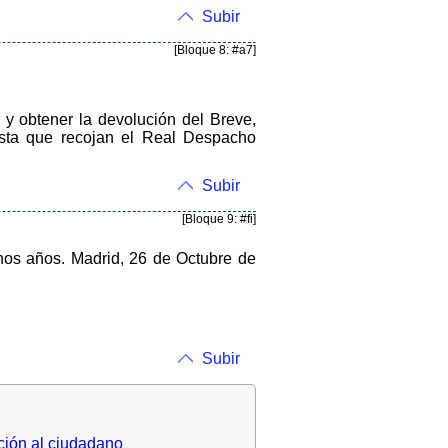
Subir
[Bloque 8: #a7]
 y obtener la devolución del Breve,
sta que recojan el Real Despacho
Subir
[Bloque 9: #fi]
chos años. Madrid, 26 de Octubre de
Subir
ción al ciudadano