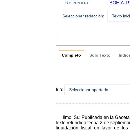
Referencia:
BOE-A-19
Seleccionar redacción:
Texto inic
Completo
Solo Texto
Índic
Ir a:
Seleccionar apartado
Ilmo. Sr.: Publicada en la Gace
texto refundido fecha 2 de septiemb
liquidación fiscal en favor de lo