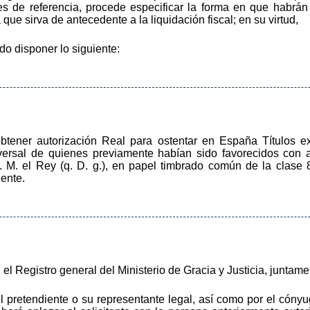
s de referencia, procede especificar la forma en que habrá
 que sirva de antecedente a la liquidación fiscal; en su virtud,
ido disponer lo siguiente:
tener autorización Real para ostentar en España Títulos ex
sversal de quienes previamente habían sido favorecidos con 
a S. M. el Rey (q. D. g.), en papel timbrado común de la clase
lente.
 el Registro general del Ministerio de Gracia y Justicia, junta
l pretendiente o su representante legal, así como por el cónyu