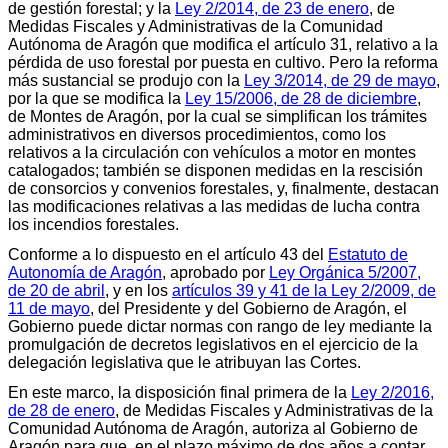
de gestión forestal; y la
Ley 2/2014, de 23 de enero
, de
Medidas Fiscales y Administrativas de la Comunidad
Autónoma de Aragón que modifica el artículo 31, relativo a la
pérdida de uso forestal por puesta en cultivo. Pero la reforma
más sustancial se produjo con la
Ley 3/2014, de 29 de mayo
,
por la que se modifica la
Ley 15/2006, de 28 de diciembre
,
de Montes de Aragón, por la cual se simplifican los trámites
administrativos en diversos procedimientos, como los
relativos a la circulación con vehículos a motor en montes
catalogados; también se disponen medidas en la rescisión
de consorcios y convenios forestales, y, finalmente, destacan
las modificaciones relativas a las medidas de lucha contra
los incendios forestales.
Conforme a lo dispuesto en el artículo 43 del
Estatuto de
Autonomía de Aragón
, aprobado por
Ley Orgánica 5/2007,
de 20 de abril
, y en los
artículos 39 y 41 de la Ley 2/2009, de
11 de mayo
, del Presidente y del Gobierno de Aragón, el
Gobierno puede dictar normas con rango de ley mediante la
promulgación de decretos legislativos en el ejercicio de la
delegación legislativa que le atribuyan las Cortes.
En este marco, la disposición final primera de la
Ley 2/2016,
de 28 de enero
, de Medidas Fiscales y Administrativas de la
Comunidad Autónoma de Aragón, autoriza al Gobierno de
Aragón para que, en el plazo máximo de dos años a contar