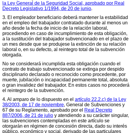
la Ley General de la Seguridad Social, aprobado por Real
Decreto Legislativo 1/1994, de 20 de junio
.
3. El empleador beneficiario deberá mantener la estabilidad
en el empleo del trabajador contratado durante al menos un
año desde la fecha de inicio de la relación laboral,
procediendo en caso de incumplimiento de esta obligación,
a la sustitución del trabajador subvencionado en el plazo de
un mes desde que se produjese la extinción de su relación
laboral o, en su defecto, al reintegro total de la subvención
otorgada.
No se considerará incumplida esta obligación cuando el
contrato de trabajo subvencionado se extinga por despido
disciplinario declarado o reconocido como procedente, por
muerte, jubilación o incapacidad permanente total, absoluta
o gran invalidez del trabajador. En estos casos no procederá
el reintegro de la subvención.
4. Al amparo de lo dispuesto en el
artículo 22.2.c) de la Ley
38/2003, de 17 de noviembre
, General de Subvenciones y
67 de su Reglamento, aprobado por el
Real Decreto
887/2006, de 21 de julio
y atendiendo a su carácter singular,
las subvenciones contempladas en este artículo se
otorgarán en régimen de concesión directa, dado su interés
público, económico y social, derivado de las particulares