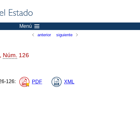
Menú
anterior
siguiente
6,
Núm.
126
6-126
:
PDF
XML