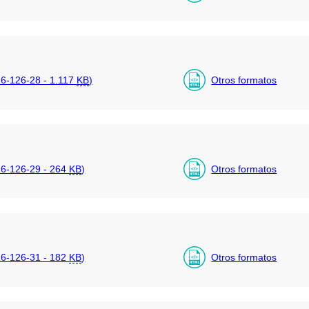
-126-28 - 1.117
KB
)
Otros formatos
6-126-29 - 264
KB
)
Otros formatos
6-126-31 - 182
KB
)
Otros formatos