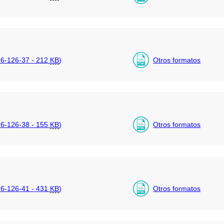
6-126-37 - 212
KB
)
Otros formatos
6-126-38 - 155
KB
)
Otros formatos
6-126-41 - 431
KB
)
Otros formatos