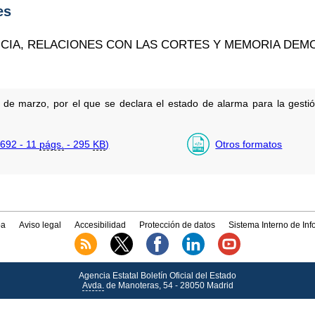
es
NCIA, RELACIONES CON LAS CORTES Y MEMORIA DEM
de marzo, por el que se declara el estado de alarma para la gestión 
692 - 11
págs.
- 295
KB
)
Otros formatos
a
Aviso legal
Accesibilidad
Protección de datos
Sistema Interno de In
Agencia Estatal Boletín Oficial del Estado
Avda.
de Manoteras, 54 - 28050 Madrid