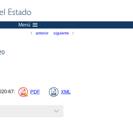
Menú
anterior
siguiente
20
020-67
:
PDF
XML