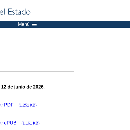
Menú
:
12 de junio de 2026
.
ar PDF
(1.251 KB)
ar ePUB
(1.161 KB)