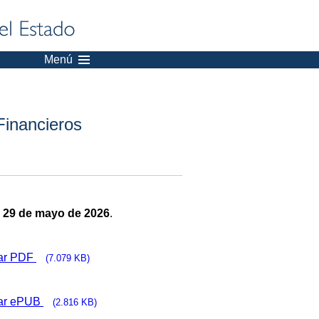
Menú
Financieros
:
29 de mayo de 2026
.
ar PDF
(7.079 KB)
ar ePUB
(2.816 KB)