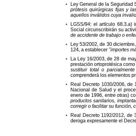
Ley General de la Seguridad 
prótesis quirúrgicas fijas y 
aquellos inválidos cuya invali
LGSS/94: el artículo 68.3.a)
Social circunscribirán su acti
de accidente de trabajo o enfe
Ley 53/2002, de 30 diciembre, 
124, a establecer
"importes má
La Ley 16/2003, de 28 de mayo
prestación ortoprotésica como
sustituir total o parcialmente
comprenderá los elementos pre
Real Decreto 1030/2006, de 1
Nacional de Salud y el proc
enero de 1996, entre otras) c
productos sanitarios, implanta
corregir o facilitar su funció
Real Decreto 1192/2012, de 3
deroga expresamente el Decret