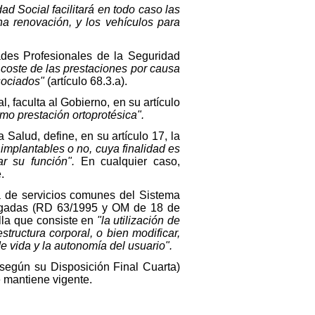
d Social facilitará en todo caso las
na renovación, y los vehículos para
ades Profesionales de la Seguridad
 coste de las prestaciones por causa
asociados"
(artículo 68.3.a).
, faculta al Gobierno, en su artículo
mo prestación ortoprotésica".
alud, define, en su artículo 17, la
, implantables o no, cuya finalidad es
ar su función".
En cualquier caso,
.
a de servicios comunes del Sistema
rogadas (RD 63/1995 y OM de 18 de
lla que consiste en
"la utilización de
structura corporal, o bien modificar,
de vida y la autonomía del usuario".
según su Disposición Final Cuarta)
 mantiene vigente.