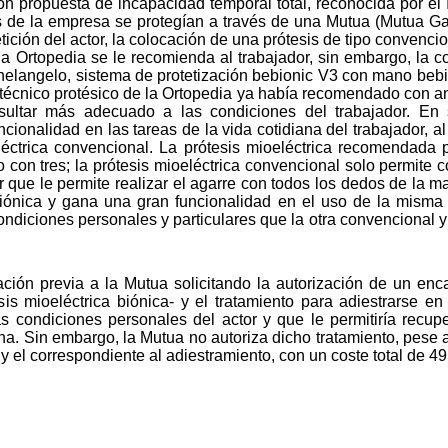
 con propuesta de incapacidad temporal total, reconocida por 
s de la empresa se protegían a través de una Mutua (Mutua Ga
tición del actor, la colocación de una prótesis de tipo convenci
ha Ortopedia se le recomienda al trabajador, sin embargo, la 
helangelo, sistema de protetización bebionic V3 con mano bebion
 técnico protésico de la Ortopedia ya había recomendado con ant
ultar más adecuado a las condiciones del trabajador. En 
onalidad en las tareas de la vida cotidiana del trabajador, a
léctrica convencional. La prótesis mioeléctrica recomendada 
 con tres; la prótesis mioeléctrica convencional solo permite
or que le permite realizar el agarre con todos los dedos de la
iónica y gana una gran funcionalidad en el uso de la misma 
ndiciones personales y particulares que la otra convencional y 
ción previa a la Mutua solicitando la autorización de un enc
is mioeléctrica biónica- y el tratamiento para adiestrarse en 
s condiciones personales del actor y que le permitiría recup
a. Sin embargo, la Mutua no autoriza dicho tratamiento, pese a 
 el correspondiente al adiestramiento, con un coste total de 49