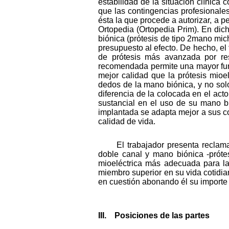
estabilidad de la situación clínica
que las contingencias profesionale
ésta la que procede a autorizar, a pe
Ortopedia (Ortopedia Prim). En dic
biónica (prótesis de tipo 2mano mic
presupuesto al efecto. De hecho, el
de prótesis más avanzada por res
recomendada permite una mayor funci
mejor calidad que la prótesis mioe
dedos de la mano biónica, y no solo
diferencia de la colocada en el act
sustancial en el uso de su mano b
implantada se adapta mejor a sus co
calidad de vida.
El trabajador presenta reclama
doble canal y mano biónica -prótes
mioeléctrica más adecuada para la
miembro superior en su vida cotidian
en cuestión abonando él su importe y
III. Posiciones de las partes