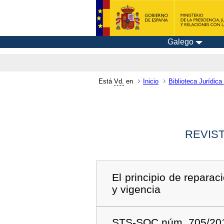
Galego
Está
Vd.
en
Inicio
Biblioteca Jurídica 
REVIST
El principio de reparac
y vigencia
STS-SOC núm. 705/201