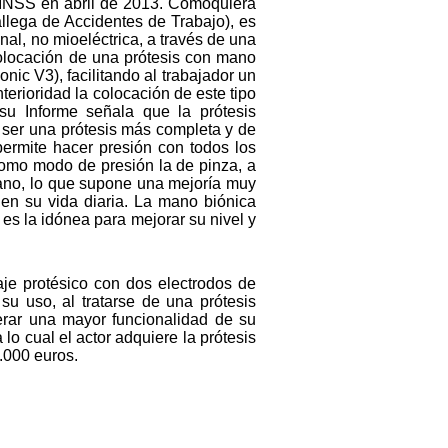
el INSS en abril de 2013. Comoquiera
llega de Accidentes de Trabajo), es
onal, no mioeléctrica, a través de una
colocación de una prótesis con mano
ic V3), facilitando al trabajador un
erioridad la colocación de este tipo
su Informe señala que la prótesis
l ser una prótesis más completa y de
permite hacer presión con todos los
 como modo de presión la de pinza, a
 mano, lo que supone una mejoría muy
en su vida diaria. La mano biónica
es la idónea para mejorar su nivel y
aje protésico con dos electrodos de
su uso, al tratarse de una prótesis
erar una mayor funcionalidad de su
lo cual el actor adquiere la prótesis
.000 euros.