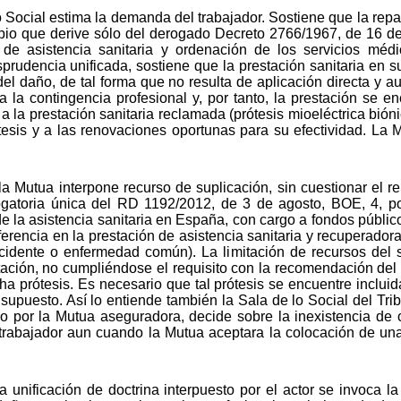
Social estima la demanda del trabajador. Sostiene que la repa
cipio que derive sólo del derogado Decreto 2766/1967, de 16 d
 de asistencia sanitaria y ordenación de los servicios mé
sprudencia unificada, sostiene que la prestación sanitaria en 
 del daño, de tal forma que no resulta de aplicación directa y a
la contingencia profesional y, por tanto, la prestación se 
la prestación sanitaria reclamada (prótesis mioeléctrica biónic
tesis y a las renovaciones oportunas para su efectividad. La M
 Mutua interpone recurso de suplicación, sin cuestionar el r
rogatoria única del RD 1192/2012, de 3 de agosto, BOE, 4, po
de la asistencia sanitaria en España, con cargo a fondos públic
erencia en la prestación de asistencia sanitaria y recuperadora
cidente o enfermedad común). La limitación de recursos del 
itación, no cumpliéndose el requisito con la recomendación del 
ha prótesis. Es necesario que tal prótesis se encuentre incluid
supuesto. Así lo entiende también la Sala de lo Social del Trib
o por la Mutua aseguradora, decide sobre la inexistencia de 
 trabajador aun cuando la Mutua aceptara la colocación de una 
unificación de doctrina interpuesto por el actor se invoca la