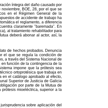
ración íntegra del daño causado por
e noviembre, BOE, 28, por el que se
dicos en el Régimen General de la
supuestos de accidente de trabajo ha
utomática el reglamento, a diferencia
encuentra claramente "baremada". En
a), al tratamiento rehabilitador para
utua deberá abonar al actor, así, la
elato de hechos probados. Denuncia
r el que se regula la condición de
os, a través del Sistema Nacional de
 en función de la contingencia de la
sistema impone que la prótesis sea
técnico ortoprotésica que trabaja en
a en el catálogo aprobado al efecto,
unal Superior de Justicia de Galicia
obligación por parte de la Mutua de
prótesis mioeléctrica, superior a la
 jurisprudencia sobre aplicación del