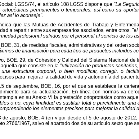
Social: LGSS/74, el artículo 108 LGSS dispone que
"La Segurida
las ortopédicas permanentes o temporales, así como su oportu
dez así lo aconseje"
.
 indica que las Mutuas de Accidentes de Trabajo y Enfermed
vidad a repartir entre sus empresarios asociados, entre otros,
"el
rmedad profesional sufridos por el personal al servicio de los 
BOE, 31, de medidas fiscales, administrativas y del orden social
ximos de financiación para cada tipo de productos incluidos co
, BOE, 29, de Cohesión y Calidad del Sistema Nacional de la S
 aquella que consiste en la
"utilización de productos sanitarios
 una estructura corporal, o bien modificar, corregir, o facilit
cisos para mejorar la calidad de vida y autonomía del paciente
5 de septiembre, BOE, 16, por el que se establece la carter
edimiento para su actualización. En línea con normas ya de
ontempla en su Anexo VI la prestación ortoprotésica como aque
bles o no, cuya finalidad es sustituir total o parcialmente una e
n, comprendiendo los elementos precisos para mejorar la calidad 
 de agosto, BOE, 4 (en vigor desde el 5 de agosto de 2012, 
o 2766/1967, salvo el apartado dos de su artículo sexto que se