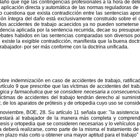
 daño que rige las contingencias profesionales a la hora de det
 aplicación directa y automática de las normas reguladoras de l
o cuestiona que exista contradicción entre las sentencias aport
ación íntegra del daño está exclusivamente construido sobre el
los accidentes de trabajo acaecidos ya no pueden someterse 
encia aplicada por la sentencia recurrida, decae su presupuest
ebates habidos en las sentencias comparadas son diversos por
 existe la exigible contradicción, manifiesta que la buena doct
 trabajador- por ser más conforme con la doctrina unificada.
bre indemnización en caso de accidentes de trabajo, ratifica
rtículo 9 que prescribe que las víctimas de accidentes del tra
úrgica y farmacéutica que se considere necesaria a consecuenci
víctimas de accidentes del trabajo tendrán derecho al suminis
 de los aparatos de prótesis y de ortopedia cuyo uso se consid
oviembre, BOE, 28. Su artículo 11 señala que: "la asistencia 
estará al trabajador de la manera más completa y comprender
esis y ortopedia que se consideren necesarias y lo vehículos pa
a deberá realizarse, como parte de la misma el tratamiento de 
n plazo más corto u obtener una mayor aptitud para el trabajo"