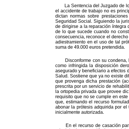
La Sentencia del Juzgado de lo 
el accidente de trabajo no es prin
dictan normas sobre prestaciones
Seguridad Social. Siguiendo la juri
de dirigirse a la reparación íntegra
de lo que sucede cuando no consta 
consecuencia, reconoce el derecho a 
adiestramiento en el uso de tal pró
suma de 49.000 euros pretendida.
Disconforme con su condena, la
como infringida la disposición de
asegurado y beneficiario a efectos 
Salud. Sostiene que ya no existe dif
que provenga dicha prestación (ac
prescrita por un servicio de rehabil
la ortopedia privada que provee dic
requisito que no se cumple en este 
que, estimando el recurso formulad
abonar la prótesis adquirida por el
inicialmente autorizada.
En el recurso de casación para 