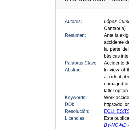
Autores:
López Cumb
Cantabria)
Resumen:
Ante la exig
accidente de
la parte de
básicas inte
Palabras Clave:
Accidente de
Abstract:
In view of 
accident at 
damaged org
latter option
Keywords:
Work acciden
DOI:
https://doi
Resolución:
ECLI: ES:T
Licencias:
Esta publica
BY-NC-ND 