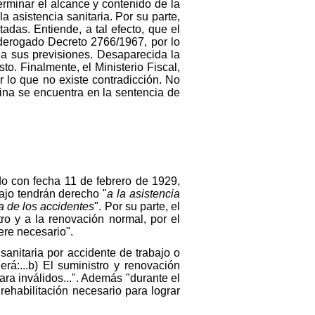
erminar el alcance y contenido de la
a asistencia sanitaria. Por su parte,
adas. Entiende, a tal efecto, que el
 derogado Decreto 2766/1967, por lo
a sus previsiones. Desaparecida la
o. Finalmente, el Ministerio Fiscal,
 lo que no existe contradicción. No
rina se encuentra en la sentencia de
do con fecha 11 de febrero de 1929,
bajo tendrán derecho "
a la asistencia
a de los accidentes
". Por su parte, el
tro y a la renovación normal, por el
ere necesario".
sanitaria por accidente de trabajo o
á:...b) El suministro y renovación
ra inválidos...". Además "durante el
rehabilitación necesario para lograr