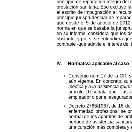
principio de reparación integra del
prestación sanitaria. Eso excluye la
el escrito de impugnación al recurs
principio jurisprudencial de repar
que desde el 5 de agosto de 2012 
norma en que se basaba la jurisprud
en su Informe, considera que los d
obstante, y por si se entendiera que
contraste -que admite el interés del
IV. Normativa aplicable al caso
Convenio núm.17 de la OIT so
aún vigente. En concreto, su a
médica y a la asistencia quir
artículo 10 señala que: "las 
empleador o por el asegurador,
Decreto 2766/1967, de 16 de n
enfermedad profesional se pr
normal de los aparatos de prót
período de asistencia sanitari
una curación más completa y e