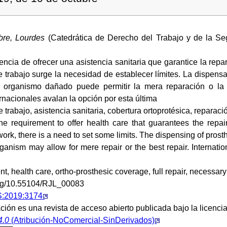
re, Lourdes
(Catedrática de Derecho del Trabajo y de la Se
encia de ofrecer una asistencia sanitaria que garantice la rep
 trabajo surge la necesidad de establecer límites. La dispensa
l organismo dañado puede permitir la mera reparación o la
rnacionales avalan la opción por esta última
 trabajo, asistencia sanitaria, cobertura ortoprotésica, reparaci
the requirement to offer health care that guarantees the rep
work, there is a need to set some limits. The dispensing of prosth
anism may allow for mere repair or the best repair. Internatio
t, health care, ortho-prosthesic coverage, full repair, necessary
.org/10.55104/RJL_00083
S:2019:3174
ción es una revista de acceso abierto publicada bajo la licenci
4.0
(Atribución-NoComercial-SinDerivados)