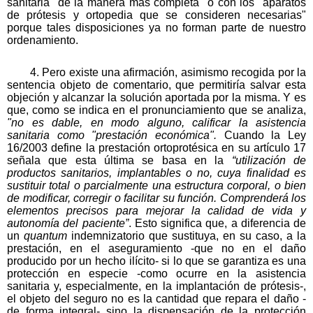
sanitaria "de la manera más completa" o con los "aparatos
de prótesis y ortopedia que se consideren necesarias"
porque tales disposiciones ya no forman parte de nuestro
ordenamiento.
4. Pero existe una afirmación, asimismo recogida por la
sentencia objeto de comentario, que permitiría salvar esta
objeción y alcanzar la solución aportada por la misma. Y es
que, como se indica en el pronunciamiento que se analiza,
"no es dable, en modo alguno, calificar la asistencia
sanitaria como "prestación económica".
Cuando la Ley
16/2003 define la prestación ortoprotésica en su artículo 17
señala que esta última se basa en la
“utilización de
productos sanitarios, implantables o no, cuya finalidad es
sustituir total o parcialmente una estructura corporal, o bien
de modificar, corregir o facilitar su función. Comprenderá los
elementos precisos para mejorar la calidad de vida y
autonomía del paciente”
. Esto significa que, a diferencia de
un
quantum
indemnizatorio que sustituya, en su caso, a la
prestación, en el aseguramiento -que no en el daño
producido por un hecho ilícito- si lo que se garantiza es una
protección en especie -como ocurre en la asistencia
sanitaria y, especialmente, en la implantación de prótesis-,
el objeto del seguro no es la cantidad que repara el daño -
de forma integral- sino la dispensación de la protección