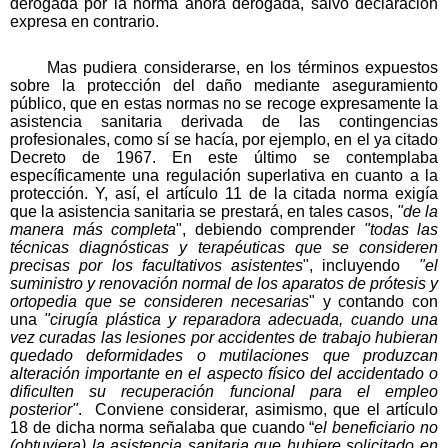
derogada por la norma ahora derogada, salvo declaración
expresa en contrario.
Mas pudiera considerarse, en los términos expuestos
sobre la protección del daño mediante aseguramiento
público, que en estas normas no se recoge expresamente la
asistencia sanitaria derivada de las contingencias
profesionales, como sí se hacía, por ejemplo, en el ya citado
Decreto de 1967. En este último se contemplaba
específicamente una regulación superlativa en cuanto a la
protección. Y, así, el artículo 11 de la citada norma exigía
que la asistencia sanitaria se prestará, en tales casos,
"de la
manera más completa
", debiendo comprender
"todas las
técnicas diagnósticas y terapéuticas que se consideren
precisas por los facultativos asistentes
", incluyendo
"el
suministro y renovación normal de los aparatos de prótesis y
ortopedia que se consideren necesarias
" y contando con
una
"cirugía plástica y reparadora adecuada, cuando una
vez curadas las lesiones por accidentes de trabajo hubieran
quedado deformidades o mutilaciones que produzcan
alteración importante en el aspecto físico del accidentado o
dificulten su recuperación funcional para el empleo
posterior"
. Conviene considerar, asimismo, que el artículo
18 de dicha norma señalaba que cuando “
el beneficiario no
(obtuviera) la asistencia sanitaria que hubiere solicitado en