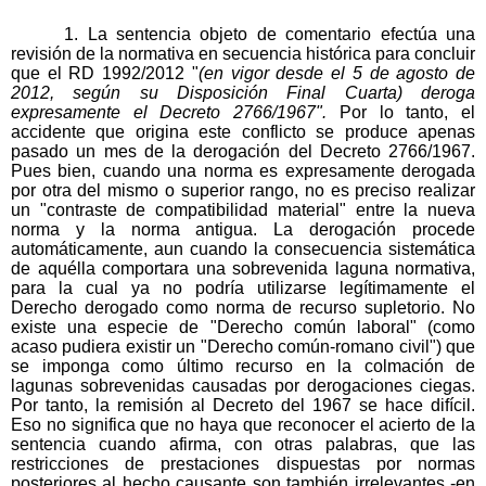
1. La sentencia objeto de comentario efectúa una
revisión de la normativa en secuencia histórica para concluir
que el RD 1992/2012 "
(en vigor desde el 5 de agosto de
2012, según su Disposición Final Cuarta) deroga
expresamente el Decreto 2766/1967"
.
Por lo tanto, el
accidente que origina este conflicto se produce apenas
pasado un mes de la derogación del Decreto 2766/1967.
Pues bien, cuando una norma es expresamente derogada
por otra del mismo o superior rango, no es preciso realizar
un "contraste de compatibilidad material" entre la nueva
norma y la norma antigua. La derogación procede
automáticamente, aun cuando la consecuencia sistemática
de aquélla comportara una sobrevenida laguna normativa,
para la cual ya no podría utilizarse legítimamente el
Derecho derogado como norma de recurso supletorio. No
existe una especie de "Derecho común laboral" (como
acaso pudiera existir un "Derecho común-romano civil") que
se imponga como último recurso en la colmación de
lagunas sobrevenidas causadas por derogaciones ciegas.
Por tanto, la remisión al Decreto del 1967 se hace difícil.
Eso no significa que no haya que reconocer el acierto de la
sentencia cuando afirma, con otras palabras, que las
restricciones de prestaciones dispuestas por normas
posteriores al hecho causante son también irrelevantes -en