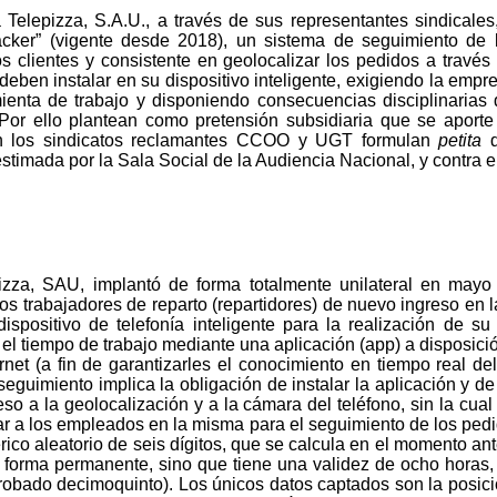
Telepizza, S.A.U., a través de sus representantes sindicales,
tracker” (vigente desde 2018), un sistema de seguimiento de
os clientes y consistente en geolocalizar los pedidos a través
eben instalar en su dispositivo inteligente, exigiendo la empre
nta de trabajo y disponiendo consecuencias disciplinarias d
. Por ello plantean como pretensión subsidiaria que se aporte
n los sindicatos reclamantes CCOO y UGT formulan
petita
d
estimada por la Sala Social de la Audiencia Nacional, y contra e
za, SAU, implantó de forma totalmente unilateral en mayo
os trabajadores de reparto (repartidores) de nuevo ingreso en l
ispositivo de telefonía inteligente para la realización de su 
el tiempo de trabajo mediante una aplicación (app) a disposició
rnet (a fin de garantizarles el conocimiento en tiempo real d
eguimiento implica la obligación de instalar la aplicación y de
eso a la geolocalización y a la cámara del teléfono, sin la cua
r a los empleados en la misma para el seguimiento de los pedido
ico aleatorio de seis dígitos, que se calcula en el momento ant
 forma permanente, sino que tiene una validez de ocho horas,
robado decimoquinto). Los únicos datos captados son la posició