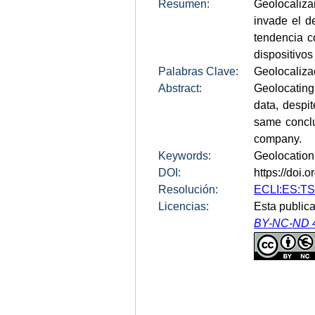
Resumen:
Geolocalizar
invade el d
tendencia c
dispositivos
Palabras Clave:
Geolocalizac
Abstract:
Geolocating
data, despit
same conclu
company.
Keywords:
Geolocation. 
DOI:
https://doi
Resolución:
ECLI:ES:TS
Licencias:
Esta publica
BY-NC-ND 