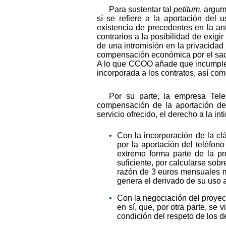
Para sustentar tal
petitum
, argum
sí se refiere a la aportación del 
existencia de precedentes en la a
contrarios a la posibilidad de exigi
de una intromisión en la privacidad d
compensación económica por el sacr
A lo que CCOO añade que incumple los
incorporada a los contratos, así com
Por su parte, la empresa Tele
compensación de la aportación del 
servicio ofrecido, el derecho a la in
Con la incorporación de la cl
por la aportación del teléfono
extremo forma parte de la pr
suficiente, por calcularse sob
razón de 3 euros mensuales má
genera el derivado de su uso a t
Con la negociación del proyect
en sí, que, por otra parte, se
condición del respeto de los d