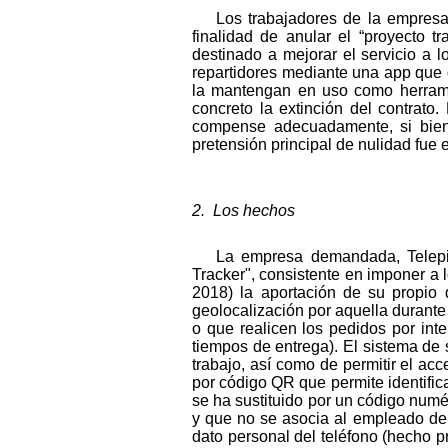
Los trabajadores de la empresa 
finalidad de anular el “proyecto 
destinado a mejorar el servicio a l
repartidores mediante una app que d
la mantengan en uso como herramie
concreto la extinción del contrato
compense adecuadamente, si bie
pretensión principal de nulidad fue 
2. Los hechos
La empresa demandada, Telepiz
Tracker", consistente en imponer a l
2018) la aportación de su propio d
geolocalización por aquella durante 
o que realicen los pedidos por inte
tiempos de entrega). El sistema de s
trabajo, así como de permitir el acc
por código QR que permite identifica
se ha sustituido por un código numér
y que no se asocia al empleado de
dato personal del teléfono (hecho p