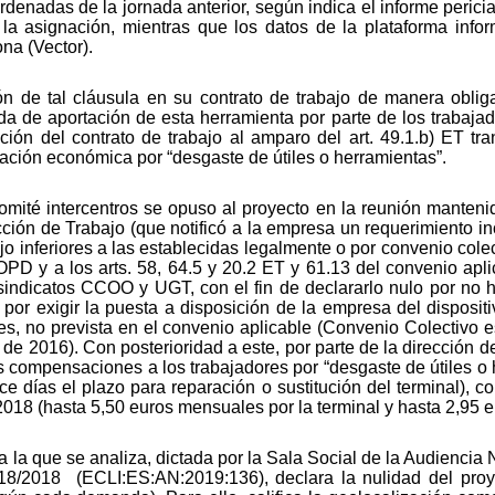
rdenadas de la jornada anterior, según indica el informe perici
 la asignación, mientras que los datos de la plataforma info
na (Vector).
ón de tal cláusula en su contrato de trabajo de manera obliga
da de aportación de esta herramienta por parte de los trabajado
nción del contrato de trabajo al amparo del art. 49.1.b) ET tr
ación económica por “desgaste de útiles o herramientas”.
comité intercentros se opuso al proyecto en la reunión manten
ción de Trabajo (que notificó a la empresa un requerimiento in
o inferiores a las establecidas legalmente o por convenio colec
LOPD y a los arts. 58, 64.5 y 20.2 ET y 61.13 del convenio apli
s sindicatos CCOO y UGT, con el fin de declararlo nulo por no 
 por exigir la puesta a disposición de la empresa del dispositi
res, no prevista en el convenio aplicable (Convenio Colectivo 
 de 2016). Con posterioridad a este, por parte de la dirección 
 compensaciones a los trabajadores por “desgaste de útiles o 
rce días el plazo para reparación o sustitución del terminal),
018 (hasta 5,50 euros mensuales por la terminal y hasta 2,95 eur
a la que se analiza, dictada por la Sala Social de la Audiencia
8/2018 (ECLI:ES:AN:2019:136), declara la nulidad del proye