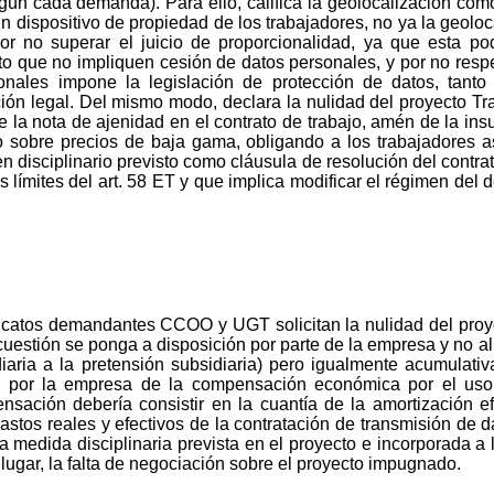
gún cada demanda). Para ello, califica la geolocalización como
un dispositivo de propiedad de los trabajadores, no ya la geoloc
 por no superar el juicio de proporcionalidad, ya que esta p
to que no impliquen cesión de datos personales, y por no resp
onales impone la legislación de protección de datos, tanto
ón legal. Del mismo modo, declara la nulidad del proyecto Tra
 la nota de ajenidad en el contrato de trabajo, amén de la ins
do sobre precios de baja gama, obligando a los trabajadores a
n disciplinario previsto como cláusula de resolución del contra
 límites del art. 58 ET y que implica modificar el régimen del de
ndicatos demandantes CCOO y UGT solicitan la nulidad del pro
cuestión se ponga a disposición por parte de la empresa y no 
iaria a la pretensión subsidiaria) pero igualmente acumulati
ral por la empresa de la compensación económica por el uso
nsación debería consistir en la cuantía de la amortización 
gastos reales y efectivos de la contratación de transmisión de 
a medida disciplinaria prevista en el proyecto e incorporada a
lugar, la falta de negociación sobre el proyecto impugnado.