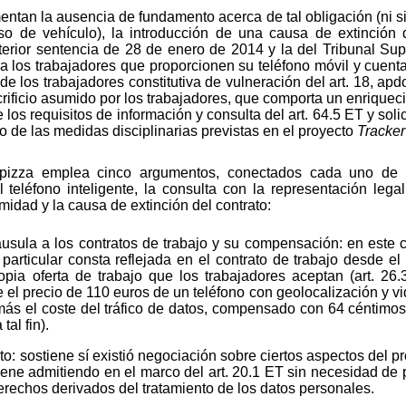
entan la ausencia de fundamento acerca de tal obligación (ni si
uso de vehículo), la introducción de una causa de extinción de
nterior sentencia de 28 de enero de 2014 y la del Tribunal S
r a los trabajadores que proporcionen su teléfono móvil y cuenta
e los trabajadores constitutiva de vulneración del art. 18, apdo
ificio asumido por los trabajadores, que comporta un enriqueci
 requisitos de información y consulta del art. 64.5 ET y solicit
o de las medidas disciplinarias previstas en el proyecto
Tracker
pizza emplea cinco argumentos, conectados cada uno de el
teléfono inteligente, la consulta con la representación legal
timidad y la causa de extinción del contrato:
áusula a los contratos de trabajo y su compensación: en este
 particular consta reflejada en el contrato de trabajo desde e
opia oferta de trabajo que los trabajadores aceptan (art. 26
re el precio de 110 euros de un teléfono con geolocalización y vi
s el coste del tráfico de datos, compensado con 64 céntimos 
al fin).
o: sostiene sí existió negociación sobre ciertos aspectos del p
 viene admitiendo en el marco del art. 20.1 ET sin necesidad de 
erechos derivados del tratamiento de los datos personales.