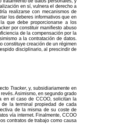
 tratamiento de datos personales, y
alización en sí, vulnera el derecho a
odría realizarse con mecanismos de
etar los deberes informativos que en
 la que debe proporcionarse a los
cker por constituir manifiesto abuso
uficiencia de la compensación por la
simismo a la contratación de datos.
to constituye creación de un régimen
spido disciplinario, al prescindir de
yecto
Tracker
, y, subsidiariamente en
al revés. Asimismo, en segundo grado
va en el caso de CCOO, solicitan la
 de la terminal propiedad de cada
efectiva de la misma de su coste de
datos vía internet. Finalmente, CCOO
 los contratos de trabajo como causa