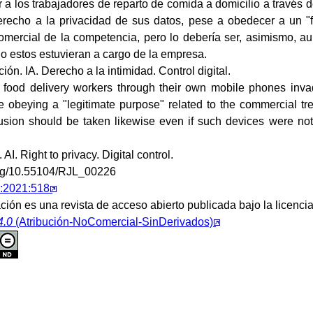
 a los trabajadores de reparto de comida a domicilio a través 
erecho a la privacidad de sus datos, pese a obedecer a un "f
omercial de la competencia, pero lo debería ser, asimismo, au
 o estos estuvieran a cargo de la empresa.
ión. IA. Derecho a la intimidad. Control digital.
 food delivery workers through their own mobile phones invade
e obeying a "legitimate purpose" related to the commercial tre
sion should be taken likewise even if such devices were not
AI. Right to privacy. Digital control.
.org/10.55104/RJL_00226
:2021:518
ción es una revista de acceso abierto publicada bajo la licenci
4.0
(Atribución-NoComercial-SinDerivados)