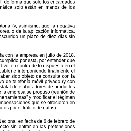
al, de forma que solo los encargados
rmática solo están en manos de los
toria (y, asimismo, que la negativa
res, o de la aplicación informática,
anscurrido un plazo de diez días sin
ida con la empresa en julio de 2018,
cumplido por esta, por entender que
tivo, en contra de lo dispuesto en el
cable) e interponiendo finalmente el
haber sido objeto de consulta con la
vo de telefonía móvil privado (y con
estatal de elaboradores de productos
de la empresa se propuso (reunión de
herramientas” y modificar el régimen
 compensaciones que se ofrecieron en
os por el tráfico de datos).
 Nacional en fecha de 6 de febrero de
cto sin entrar en las pretensiones