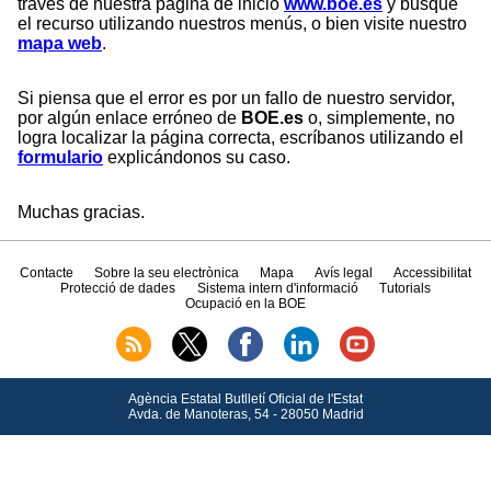
través de nuestra página de inicio
www.boe.es
y busque
el recurso utilizando nuestros menús, o bien visite nuestro
mapa web
.
Si piensa que el error es por un fallo de nuestro servidor,
por algún enlace erróneo de
BOE.es
o, simplemente, no
logra localizar la página correcta, escríbanos utilizando el
formulario
explicándonos su caso.
Muchas gracias.
Contacte
Sobre la seu electrònica
Mapa
Avís legal
Accessibilitat
Protecció de dades
Sistema intern d'informació
Tutorials
Ocupació en la BOE
Agència Estatal Butlletí Oficial de l'Estat
Avda.
de Manoteras, 54 - 28050 Madrid