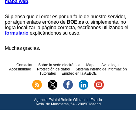
mapa web
.
Si piensa que el error es por un fallo de nuestro servidor,
por algún enlace erróneo de
BOE.es
o, simplemente, no
logra localizar la página correcta, escríbanos utilizando el
formulario
explicándonos su caso.
Muchas gracias.
Contactar
Sobre la sede electrónica
Mapa
Aviso legal
Accesibilidad
Protección de datos
Sistema Interno de Información
Tutoriales
Empleo en la AEBOE
Agencia Estatal Boletín Oficial del Estado
Avda.
de Manoteras, 54 - 28050 Madrid