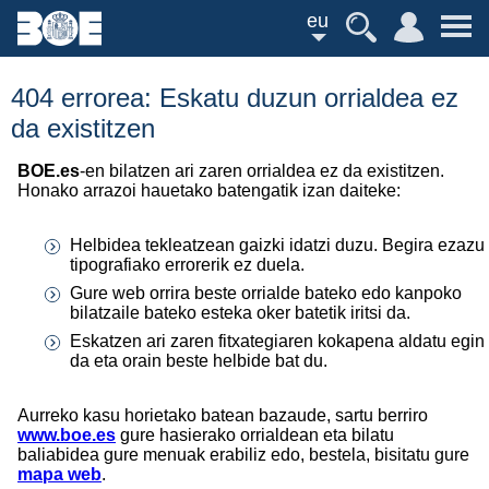
eu
404 errorea: Eskatu duzun orrialdea ez
da existitzen
BOE.es
-en bilatzen ari zaren orrialdea ez da existitzen.
Honako arrazoi hauetako batengatik izan daiteke:
Helbidea tekleatzean gaizki idatzi duzu. Begira ezazu
tipografiako errorerik ez duela.
Gure web orrira beste orrialde bateko edo kanpoko
bilatzaile bateko esteka oker batetik iritsi da.
Eskatzen ari zaren fitxategiaren kokapena aldatu egin
da eta orain beste helbide bat du.
Aurreko kasu horietako batean bazaude, sartu berriro
www.boe.es
gure hasierako orrialdean eta bilatu
baliabidea gure menuak erabiliz edo, bestela, bisitatu gure
mapa web
.