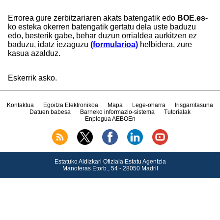
Errorea gure zerbitzariaren akats batengatik edo
BOE.es
-
ko esteka okerren batengatik gertatu dela uste baduzu
edo, besterik gabe, behar duzun orrialdea aurkitzen ez
baduzu, idatz iezaguzu
(formularioa)
helbidera, zure
kasua azalduz.
Eskerrik asko.
Kontaktua
Egoitza Elektronikoa
Mapa
Lege-oharra
Irisgarritasuna
Datuen babesa
Barneko informazio-sistema
Tutorialak
Enplegua AEBOEn
Estatuko Aldizkari Ofiziala Estatu Agentzia
Manoteras Etorb., 54 - 28050 Madril