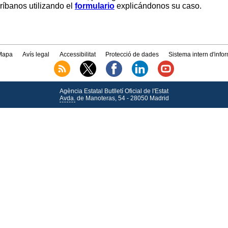
críbanos utilizando el
formulario
explicándonos su caso.
Mapa
Avís legal
Accessibilitat
Protecció de dades
Sistema intern d'info
Agència Estatal Butlletí Oficial de l'Estat
Avda.
de Manoteras, 54 - 28050 Madrid