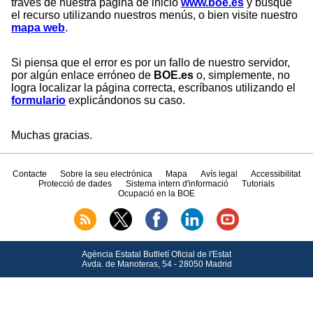
través de nuestra página de inicio
www.boe.es
y busque
el recurso utilizando nuestros menús, o bien visite nuestro
mapa web
.
Si piensa que el error es por un fallo de nuestro servidor,
por algún enlace erróneo de
BOE.es
o, simplemente, no
logra localizar la página correcta, escríbanos utilizando el
formulario
explicándonos su caso.
Muchas gracias.
Contacte
Sobre la seu electrònica
Mapa
Avís legal
Accessibilitat
Protecció de dades
Sistema intern d'informació
Tutorials
Ocupació en la BOE
Agència Estatal Butlletí Oficial de l'Estat
Avda.
de Manoteras, 54 - 28050 Madrid