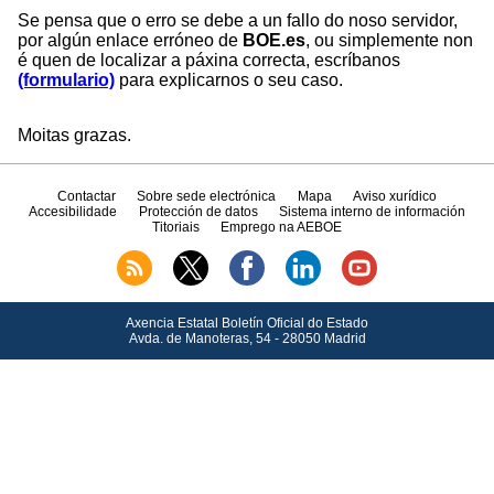
Se pensa que o erro se debe a un fallo do noso servidor,
por algún enlace erróneo de
BOE.es
, ou simplemente non
é quen de localizar a páxina correcta, escríbanos
(formulario)
para explicarnos o seu caso.
Moitas grazas.
Contactar
Sobre sede electrónica
Mapa
Aviso xurídico
Accesibilidade
Protección de datos
Sistema interno de información
Titoriais
Emprego na AEBOE
Axencia Estatal Boletín Oficial do Estado
Avda.
de Manoteras, 54 - 28050 Madrid