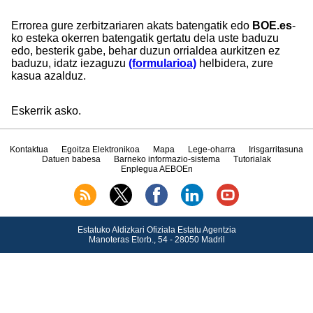
Errorea gure zerbitzariaren akats batengatik edo
BOE.es
-
ko esteka okerren batengatik gertatu dela uste baduzu
edo, besterik gabe, behar duzun orrialdea aurkitzen ez
baduzu, idatz iezaguzu
(formularioa)
helbidera, zure
kasua azalduz.
Eskerrik asko.
Kontaktua
Egoitza Elektronikoa
Mapa
Lege-oharra
Irisgarritasuna
Datuen babesa
Barneko informazio-sistema
Tutorialak
Enplegua AEBOEn
Estatuko Aldizkari Ofiziala Estatu Agentzia
Manoteras Etorb., 54 - 28050 Madril