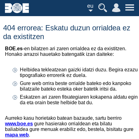
eu
404 errorea: Eskatu duzun orrialdea ez
da existitzen
BOE.es
-en bilatzen ari zaren orrialdea ez da existitzen.
Honako arrazoi hauetako batengatik izan daiteke:
Helbidea tekleatzean gaizki idatzi duzu. Begira ezazu
tipografiako errorerik ez duela.
Gure web orrira beste orrialde bateko edo kanpoko
bilatzaile bateko esteka oker batetik iritsi da.
Eskatzen ari zaren fitxategiaren kokapena aldatu egin
da eta orain beste helbide bat du.
Aurreko kasu horietako batean bazaude, sartu berriro
www.boe.es
gure hasierako orrialdean eta bilatu
baliabidea gure menuak erabiliz edo, bestela, bisitatu gure
mapa web
.