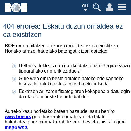
eu
404 errorea: Eskatu duzun orrialdea ez
da existitzen
BOE.es
-en bilatzen ari zaren orrialdea ez da existitzen.
Honako arrazoi hauetako batengatik izan daiteke:
Helbidea tekleatzean gaizki idatzi duzu. Begira ezazu
tipografiako errorerik ez duela.
Gure web orrira beste orrialde bateko edo kanpoko
bilatzaile bateko esteka oker batetik iritsi da.
Eskatzen ari zaren fitxategiaren kokapena aldatu egin
da eta orain beste helbide bat du.
Aurreko kasu horietako batean bazaude, sartu berriro
www.boe.es
gure hasierako orrialdean eta bilatu
baliabidea gure menuak erabiliz edo, bestela, bisitatu gure
mapa web
.