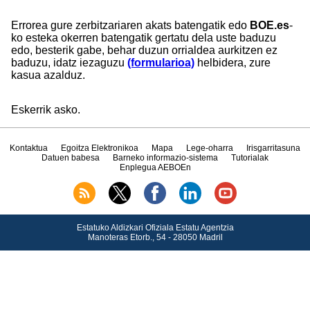
Errorea gure zerbitzariaren akats batengatik edo
BOE.es
-
ko esteka okerren batengatik gertatu dela uste baduzu
edo, besterik gabe, behar duzun orrialdea aurkitzen ez
baduzu, idatz iezaguzu
(formularioa)
helbidera, zure
kasua azalduz.
Eskerrik asko.
Kontaktua
Egoitza Elektronikoa
Mapa
Lege-oharra
Irisgarritasuna
Datuen babesa
Barneko informazio-sistema
Tutorialak
Enplegua AEBOEn
Estatuko Aldizkari Ofiziala Estatu Agentzia
Manoteras Etorb., 54 - 28050 Madril