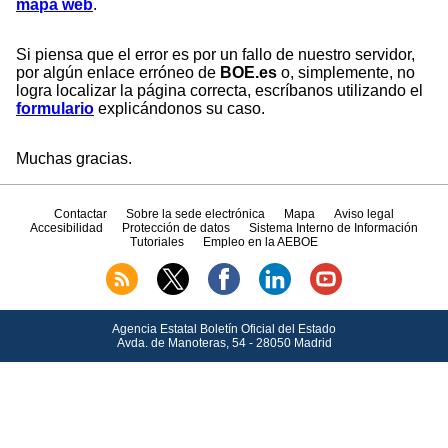
mapa web
.
Si piensa que el error es por un fallo de nuestro servidor,
por algún enlace erróneo de
BOE.es
o, simplemente, no
logra localizar la página correcta, escríbanos utilizando el
formulario
explicándonos su caso.
Muchas gracias.
Contactar
Sobre la sede electrónica
Mapa
Aviso legal
Accesibilidad
Protección de datos
Sistema Interno de Información
Tutoriales
Empleo en la AEBOE
Agencia Estatal Boletín Oficial del Estado
Avda.
de Manoteras, 54 - 28050 Madrid