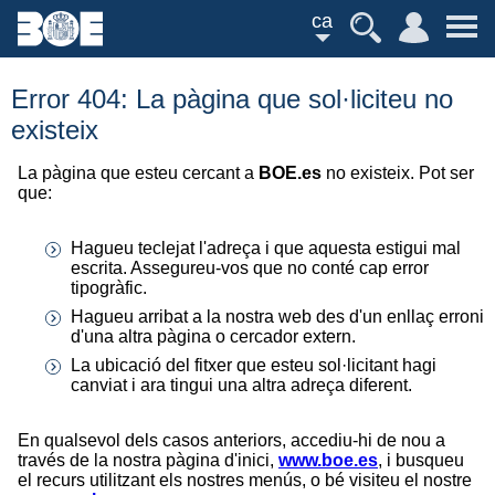
ca
Error 404: La pàgina que sol·liciteu no
existeix
La pàgina que esteu cercant a
BOE.es
no existeix. Pot ser
que:
Hagueu teclejat l'adreça i que aquesta estigui mal
escrita. Assegureu-vos que no conté cap error
tipogràfic.
Hagueu arribat a la nostra web des d'un enllaç erroni
d'una altra pàgina o cercador extern.
La ubicació del fitxer que esteu sol·licitant hagi
canviat i ara tingui una altra adreça diferent.
En qualsevol dels casos anteriors, accediu-hi de nou a
través de la nostra pàgina d'inici,
www.boe.es
, i busqueu
el recurs utilitzant els nostres menús, o bé visiteu el nostre