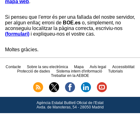
mapa web
.
Si penseu que l'error és per una fallada del nostre servidor,
per algun enllaç erroni de
BOE.es
o, simplement, no
aconseguiu localitzar la pàgina correcta, escriviu-nos
(formulari)
i expliqueu-nos el vostre cas.
Moltes gràcies.
Contacte
Sobre la seu electrònica
Mapa
Avís legal
Accessibilitat
Protecció de dades
Sistema intern d'informació
Tutorials
Treballar en la AEBOE
Agència Estatal Butlletí Oficial de l'Estat
Avda.
de Manoteras, 54 - 28050 Madrid