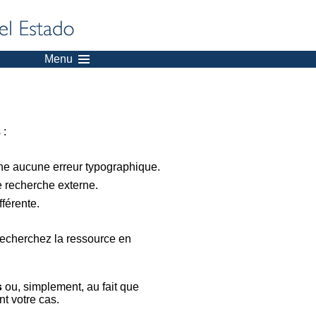
Menu
 :
nne aucune erreur typographique.
e recherche externe.
férente.
recherchez la ressource en
s
ou, simplement, au fait que
t votre cas.