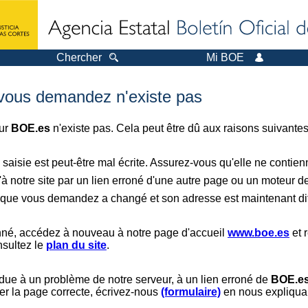
Chercher
Mi BOE
 vous demandez n'existe pas
sur
BOE.es
n'existe pas. Cela peut être dû aux raisons suivantes
saisie est peut-être mal écrite. Assurez-vous qu'elle ne contie
à notre site par un lien erroné d'une autre page ou un moteur d
er que vous demandez a changé et son adresse est maintenant dif
nné, accédez à nouveau à notre page d'accueil
www.boe.es
et 
nsultez le
plan du site
.
 due à un problème de notre serveur, à un lien erroné de
BOE.e
er la page correcte, écrivez-nous
(formulaire)
en nous expliquan