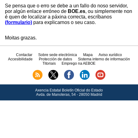
Se pensa que o erro se debe a un fallo do noso servidor,
por algún enlace erróneo de
BOE.es
, ou simplemente non
é quen de localizar a páxina correcta, escríbanos
(formulario)
para explicarnos o seu caso.
Moitas grazas.
Contactar
Sobre sede electrónica
Mapa
Aviso xurídico
Accesibilidade
Protección de datos
Sistema interno de información
Titoriais
Emprego na AEBOE
Axencia Estatal Boletín Oficial do Estado
Avda.
de Manoteras, 54 - 28050 Madrid