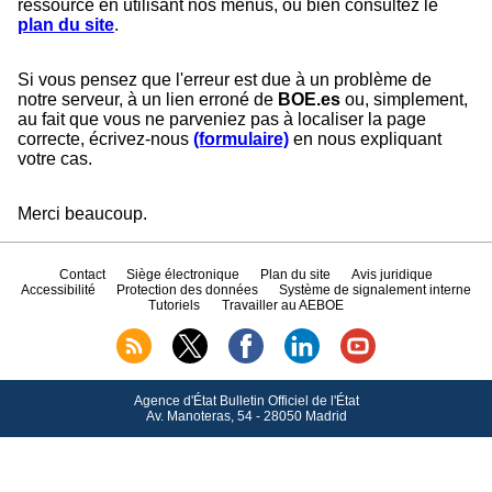
ressource en utilisant nos menus, ou bien consultez le
plan du site
.
Si vous pensez que l'erreur est due à un problème de
notre serveur, à un lien erroné de
BOE.es
ou, simplement,
au fait que vous ne parveniez pas à localiser la page
correcte, écrivez-nous
(formulaire)
en nous expliquant
votre cas.
Merci beaucoup.
Contact
Siège électronique
Plan du site
Avis juridique
Accessibilité
Protection des données
Système de signalement interne
Tutoriels
Travailler au AEBOE
Agence d'État Bulletin Officiel de l'État
Av.
Manoteras, 54 - 28050 Madrid