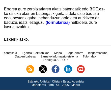
Errorea gure zerbitzariaren akats batengatik edo
BOE.es
-
ko esteka okerren batengatik gertatu dela uste baduzu
edo, besterik gabe, behar duzun orrialdea aurkitzen ez
baduzu, idatz iezaguzu
(formularioa)
helbidera, zure
kasua azalduz.
Eskerrik asko.
Kontaktua
Egoitza Elektronikoa
Mapa
Lege-oharra
Irisgarritasuna
Datuen babesa
Barneko informazio-sistema
Tutorialak
Enplegua AEBOEn
Estatuko Aldizkari Ofiziala Estatu Agentzia
Manoteras Etorb., 54 - 28050 Madril