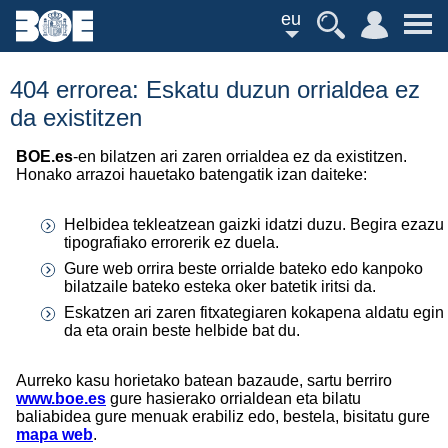
eu
404 errorea: Eskatu duzun orrialdea ez
da existitzen
BOE.es
-en bilatzen ari zaren orrialdea ez da existitzen.
Honako arrazoi hauetako batengatik izan daiteke:
Helbidea tekleatzean gaizki idatzi duzu. Begira ezazu
tipografiako errorerik ez duela.
Gure web orrira beste orrialde bateko edo kanpoko
bilatzaile bateko esteka oker batetik iritsi da.
Eskatzen ari zaren fitxategiaren kokapena aldatu egin
da eta orain beste helbide bat du.
Aurreko kasu horietako batean bazaude, sartu berriro
www.boe.es
gure hasierako orrialdean eta bilatu
baliabidea gure menuak erabiliz edo, bestela, bisitatu gure
mapa web
.