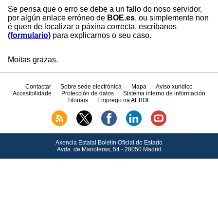
Se pensa que o erro se debe a un fallo do noso servidor,
por algún enlace erróneo de
BOE.es
, ou simplemente non
é quen de localizar a páxina correcta, escríbanos
(formulario)
para explicarnos o seu caso.
Moitas grazas.
Contactar
Sobre sede electrónica
Mapa
Aviso xurídico
Accesibilidade
Protección de datos
Sistema interno de información
Titoriais
Emprego na AEBOE
Axencia Estatal Boletín Oficial do Estado
Avda.
de Manoteras, 54 - 28050 Madrid