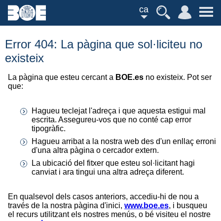
ca
Error 404: La pàgina que sol·liciteu no
existeix
La pàgina que esteu cercant a
BOE.es
no existeix. Pot ser
que:
Hagueu teclejat l'adreça i que aquesta estigui mal
escrita. Assegureu-vos que no conté cap error
tipogràfic.
Hagueu arribat a la nostra web des d'un enllaç erroni
d'una altra pàgina o cercador extern.
La ubicació del fitxer que esteu sol·licitant hagi
canviat i ara tingui una altra adreça diferent.
En qualsevol dels casos anteriors, accediu-hi de nou a
través de la nostra pàgina d'inici,
www.boe.es
, i busqueu
el recurs utilitzant els nostres menús, o bé visiteu el nostre