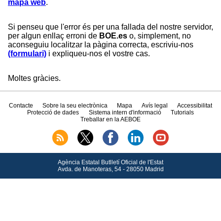
mapa web
.
Si penseu que l'error és per una fallada del nostre servidor,
per algun enllaç erroni de
BOE.es
o, simplement, no
aconseguiu localitzar la pàgina correcta, escriviu-nos
(formulari)
i expliqueu-nos el vostre cas.
Moltes gràcies.
Contacte
Sobre la seu electrònica
Mapa
Avís legal
Accessibilitat
Protecció de dades
Sistema intern d'informació
Tutorials
Treballar en la AEBOE
Agència Estatal Butlletí Oficial de l'Estat
Avda.
de Manoteras, 54 - 28050 Madrid