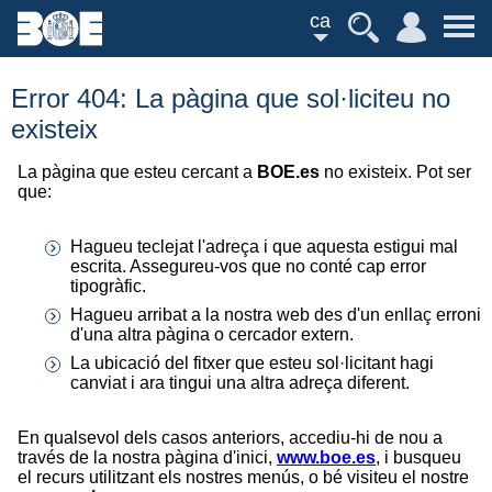
ca
Error 404: La pàgina que sol·liciteu no
existeix
La pàgina que esteu cercant a
BOE.es
no existeix. Pot ser
que:
Hagueu teclejat l'adreça i que aquesta estigui mal
escrita. Assegureu-vos que no conté cap error
tipogràfic.
Hagueu arribat a la nostra web des d'un enllaç erroni
d'una altra pàgina o cercador extern.
La ubicació del fitxer que esteu sol·licitant hagi
canviat i ara tingui una altra adreça diferent.
En qualsevol dels casos anteriors, accediu-hi de nou a
través de la nostra pàgina d'inici,
www.boe.es
, i busqueu
el recurs utilitzant els nostres menús, o bé visiteu el nostre