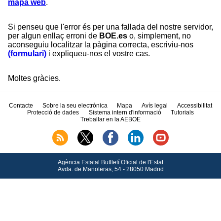
mapa web
.
Si penseu que l'error és per una fallada del nostre servidor,
per algun enllaç erroni de
BOE.es
o, simplement, no
aconseguiu localitzar la pàgina correcta, escriviu-nos
(formulari)
i expliqueu-nos el vostre cas.
Moltes gràcies.
Contacte
Sobre la seu electrònica
Mapa
Avís legal
Accessibilitat
Protecció de dades
Sistema intern d'informació
Tutorials
Treballar en la AEBOE
Agència Estatal Butlletí Oficial de l'Estat
Avda.
de Manoteras, 54 - 28050 Madrid